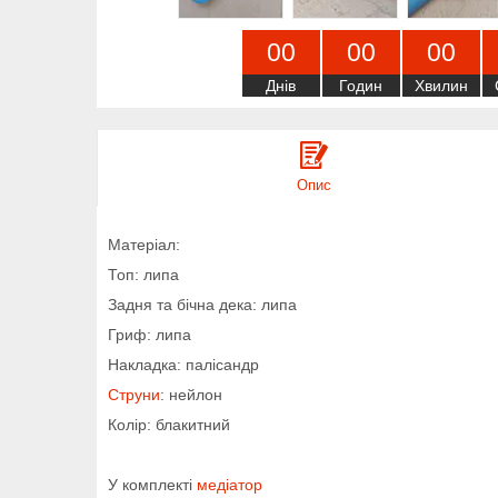
0
0
0
0
0
0
Днів
Годин
Хвилин
Опис
Матеріал:
Топ: липа
Задня та бічна дека: липа
Гриф: липа
Накладка: палісандр
Струни
: нейлон
Колір: блакитний
У комплекті
медіатор