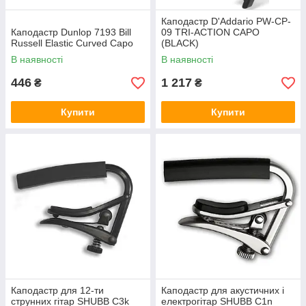
Каподастр D'Addario PW-CP-
Каподастр Dunlop 7193 Bill
09 TRI-ACTION CAPO
Russell Elastic Curved Capo
(BLACK)
В наявності
В наявності
446
1 217
₴
₴
Купити
Купити
Каподастр для 12-ти
Каподастр для акустичних і
струнних гітар SHUBB C3k
електрогітар SHUBB C1n