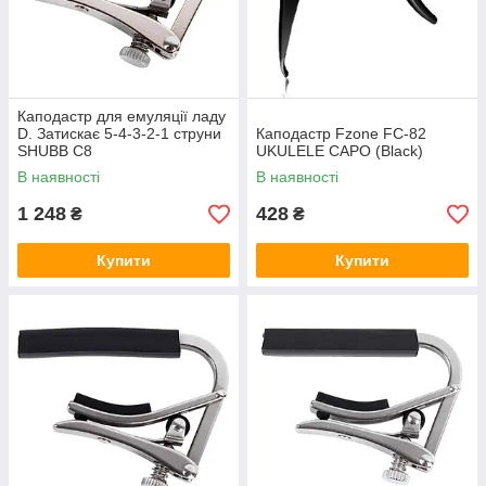
Каподастр для емуляції ладу
D. Затискає 5-4-3-2-1 струни
Каподастр Fzone FC-82
SHUBB C8
UKULELE CAPO (Black)
В наявності
В наявності
1 248
428
₴
₴
Купити
Купити