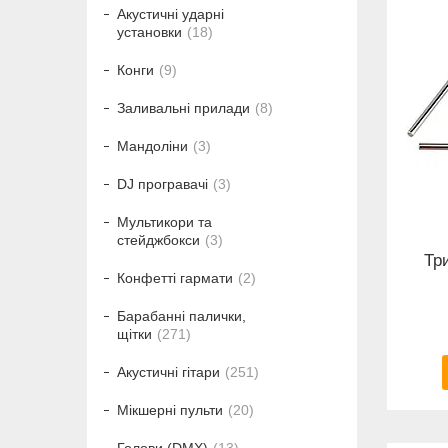
Акустичні ударні
установки
18
Конги
9
Заливальні прилади
8
Мандоліни
3
DJ програвачі
3
Мультикори та
стейджбокси
3
Тр
Конфетті гармати
2
Барабанні палички,
щітки
271
Акустичні гітари
251
Мікшерні пульти
20