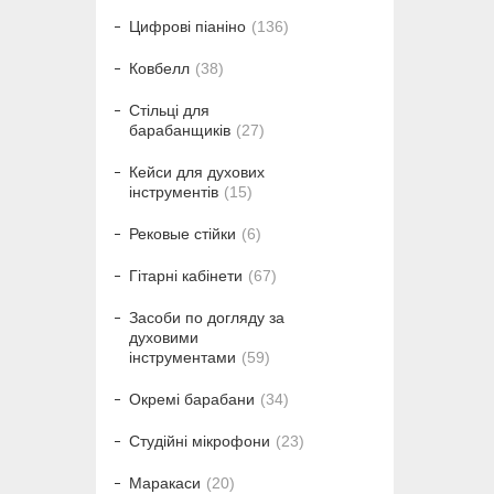
Цифрові піаніно
136
Ковбелл
38
Стільці для
барабанщиків
27
Кейси для духових
інструментів
15
Рековые стійки
6
Гітарні кабінети
67
Засоби по догляду за
духовими
інструментами
59
Окремі барабани
34
Студійні мікрофони
23
Маракаси
20