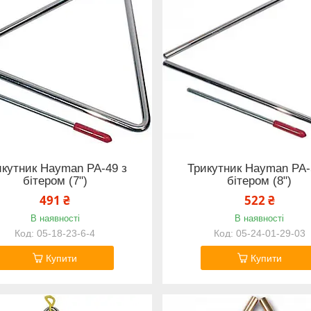
икутник Hayman PA-49 з
Трикутник Hayman PA-
бітером (7")
бітером (8")
491 ₴
522 ₴
В наявності
В наявності
05-18-23-6-4
05-24-01-29-03
Купити
Купити