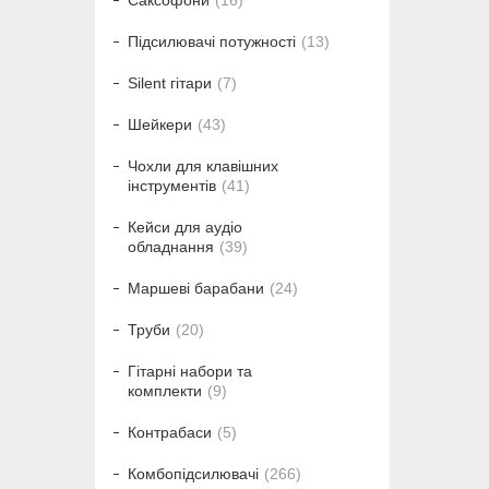
Саксофони
16
Підсилювачі потужності
13
Silent гітари
7
Шейкери
43
Чохли для клавішних
інструментів
41
Кейси для аудіо
обладнання
39
Маршеві барабани
24
Труби
20
Гітарні набори та
комплекти
9
Контрабаси
5
Комбопідсилювачі
266