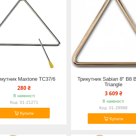
икутник Maxtone TC37/6
Трикутник Sabian 8" B8 
Triangle
280 ₴
3 609 ₴
В наявності
В наявності
01-21271
01-28988
Купити
Купити