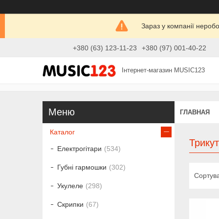
Зараз у компанії нероб
+380 (63) 123-11-23
+380 (97) 001-40-22
Інтернет-магазин MUSIC123
ГЛАВНАЯ
Каталог
Трику
Електрогітари
534
Губні гармошки
302
Укулеле
298
Скрипки
67