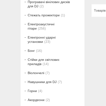
Програвачі вінілових дисків
для DJ
2
Стежать прожектори
1
Електроакустичні
гітари
256
Електронні ударні
установки
23
Бонг
16
Стійки для світлових
приладів
14
Віолончелі
7
Навушники для DJ
7
Горни
4
Акордеони
2