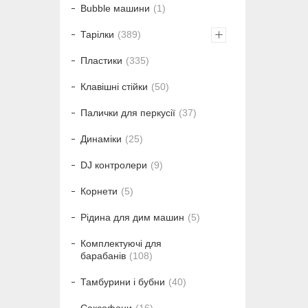
Bubble машини
1
Тарілки
389
Пластики
335
Клавішні стійки
50
Палички для перкусії
37
Динаміки
25
DJ контролери
9
Корнети
5
Рідина для дим машин
5
Комплектуючі для
барабанів
108
Тамбурини і бубни
40