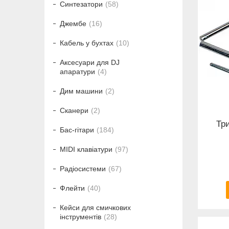
Синтезатори
58
Джембе
16
Кабель у бухтах
10
Аксесуари для DJ
апаратури
4
Дим машини
2
Сканери
2
Тр
Бас-гітари
184
MIDI клавіатури
97
Радіосистеми
67
Флейти
40
Кейси для смичкових
інструментів
28