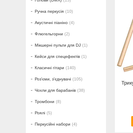
Голови (DMX)
13
Ручна перкусія
10
Акустичні піаніно
4
Флюгельгорни
2
Мікшерні пульти для DJ
1
Кейси для спецефектів
1
Класичні гітари
140
Роз'єми, з'єднувачі
105
Трик
Чохли для барабанів
38
Тромбони
8
Роялі
5
Перкусійні набори
4