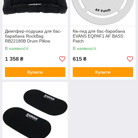
Демпфер-подушка для бас-
Кік-пед для бас-барабана
барабана RockBag
EVANS EQPAF1 AF BASS
RB22180B Drum Pillow
Patch
В наявності
В наявності
1 358
615
₴
₴
Купити
Купити