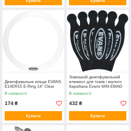
Купити
Купити
Зовнішній демпфувальний
Демпфувальне кільце EVANS
елемент для томів і малого
E14ER15 E-Ring 14" Clear
барабана Evans MIN-EMAD
В наявності
В наявності
174
432
₴
₴
Купити
Купити