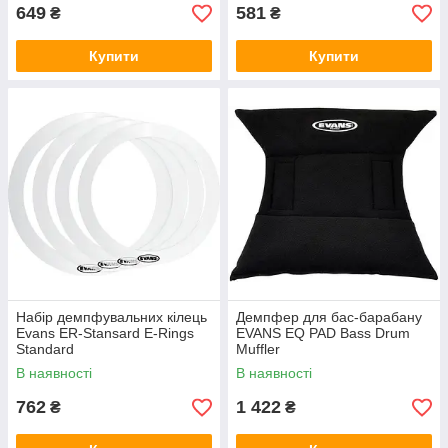
649
581
₴
₴
Купити
Купити
Набір демпфувальних кілець
Демпфер для бас-барабану
Evans ER-Stansard E-Rings
EVANS EQ PAD Bass Drum
Standard
Muffler
В наявності
В наявності
762
1 422
₴
₴