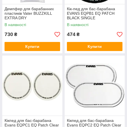
Демпфер для барабанних
Кік-пед для бас-барабана
пластиків Vater BUZZKILL
EVANS EQPB1 EQ PATCH
EXTRA DRY
BLACK SINGLE
В наявності
В наявності
730
474
₴
₴
Купити
Купити
Кікпед для бас-барабана
Кікпед для бас-барабана
Evans EQPC1 EQ Patch Clear
Evans EQPC2 EQ Patch Clear