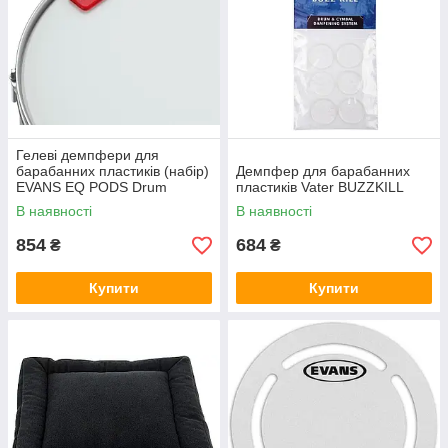
Гелеві демпфери для
барабанних пластиків (набір)
Демпфер для барабанних
EVANS EQ PODS Drum
пластиків Vater BUZZKILL
Damper Gels
В наявності
В наявності
854
684
₴
₴
Купити
Купити