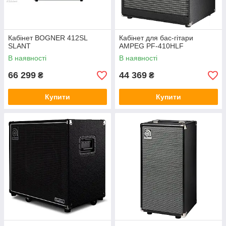
Кабінет BOGNER 412SL
Кабінет для бас-гітари
SLANT
AMPEG PF-410HLF
В наявності
В наявності
66 299
44 369
₴
₴
Купити
Купити