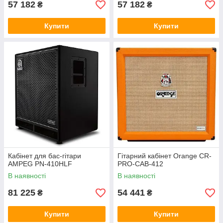
57 182
57 182
₴
₴
Купити
Купити
Кабінет для бас-гітари
Гітарний кабінет Orange CR-
AMPEG PN-410HLF
PRO-CAB-412
В наявності
В наявності
81 225
54 441
₴
₴
Купити
Купити