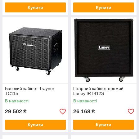
Купити
Купити
Басовий кабінет Traynor
Гітарний кабінет прямий
TC115
Laney IRT412S
В наявності
В наявності
29 502
26 168
₴
₴
Купити
Купити