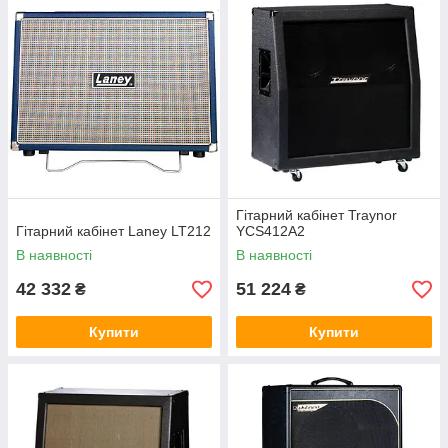
Гітарний кабінет Traynor
Гітарний кабінет Laney LT212
YCS412A2
В наявності
В наявності
42 332
51 224
₴
₴
Купити
Купити