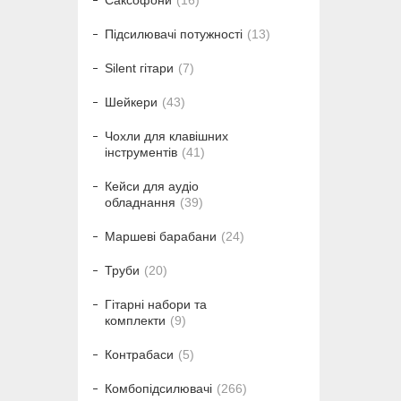
Саксофони
16
Підсилювачі потужності
13
Silent гітари
7
Шейкери
43
Чохли для клавішних
інструментів
41
Кейси для аудіо
обладнання
39
Маршеві барабани
24
Труби
20
Гітарні набори та
комплекти
9
Контрабаси
5
Комбопідсилювачі
266