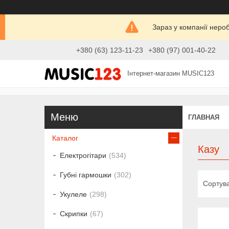
Зараз у компанії неро
+380 (63) 123-11-23
+380 (97) 001-40-22
Інтернет-магазин MUSIC123
ГЛАВНАЯ
Каталог
Казу
Електрогітари
534
Губні гармошки
302
Укулеле
298
Скрипки
67