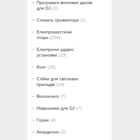
Програвачі вінілових дисків
для DJ
2
Стежать прожектори
1
Електроакустичні
гітари
256
Електронні ударні
установки
23
Бонг
16
Стійки для світлових
приладів
14
Віолончелі
7
Навушники для DJ
7
Горни
4
Акордеони
2