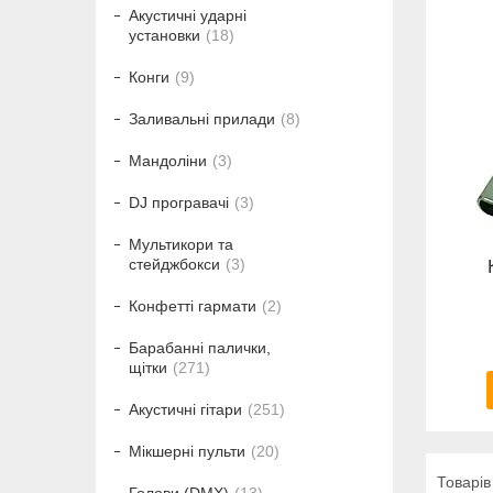
Акустичні ударні
установки
18
Конги
9
Заливальні прилади
8
Мандоліни
3
DJ програвачі
3
Мультикори та
стейджбокси
3
Конфетті гармати
2
Барабанні палички,
щітки
271
Акустичні гітари
251
Мікшерні пульти
20