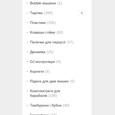
Bubble машини
1
Тарілки
389
Пластики
335
Клавішні стійки
50
Палички для перкусії
37
Динаміки
25
DJ контролери
9
Корнети
5
Рідина для дим машин
5
Комплектуючі для
барабанів
108
Тамбурини і бубни
40