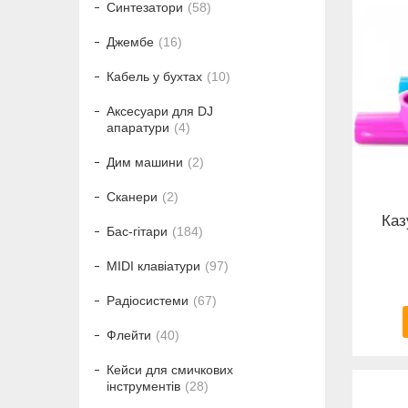
Синтезатори
58
Джембе
16
Кабель у бухтах
10
Аксесуари для DJ
апаратури
4
Дим машини
2
Сканери
2
Каз
Бас-гітари
184
MIDI клавіатури
97
Радіосистеми
67
Флейти
40
Кейси для смичкових
інструментів
28