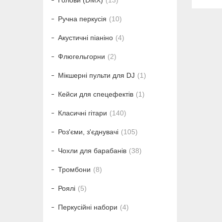
Голови (DMX)
13
Ручна перкусія
10
Акустичні піаніно
4
Флюгельгорни
2
Мікшерні пульти для DJ
1
Кейси для спецефектів
1
Класичні гітари
140
Роз'єми, з'єднувачі
105
Чохли для барабанів
38
Тромбони
8
Роялі
5
Перкусійні набори
4