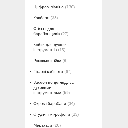
Цифрові піаніно
136
Ковбелл
38
Стільці для
барабанщиків
27
Кейси для духових
інструментів
15
Рековые стійки
6
Гітарні кабінети
67
Засоби по догляду за
духовими
інструментами
59
Окремі барабани
34
Студійні мікрофони
23
Маракаси
20