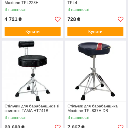
Maxtone TFL223H
TFL4
В наявності
В наявності
4 721
728
₴
₴
Купити
Купити
Стільчик для барабанщиків зі
Стільчик для барабанщика
спинкою TAMA HT741B
Maxtone TFL837H DB
В наявності
В наявності
20 680
7 067
₴
₴