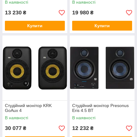
В наявності
В наявності
13 230
19 980
₴
₴
Купити
Купити
Студійний монітор KRK
Студійний монітор Presonus
GoAux 4
Eris 4.5 BT
В наявності
В наявності
30 077
12 232
₴
₴