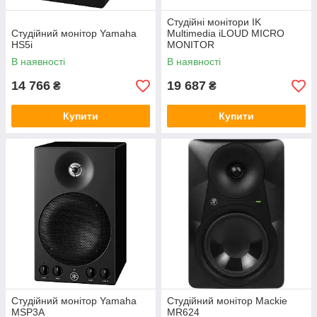
Студійні монітори IK
Студійний монітор Yamaha
Multimedia iLOUD MICRO
HS5i
MONITOR
В наявності
В наявності
14 766
19 687
₴
₴
Купити
Купити
Студійний монітор Yamaha
Студійний монітор Mackie
MSP3A
MR624