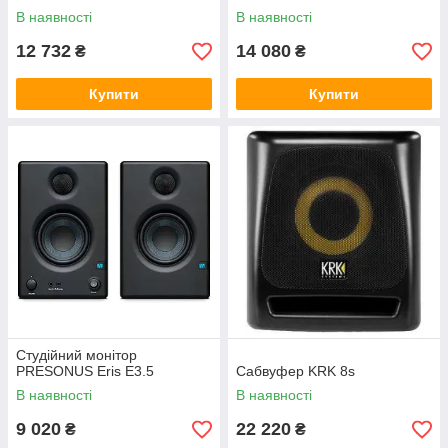
В наявності
В наявності
12 732
14 080
₴
₴
Купити
Купити
Студійний монітор
PRESONUS Eris E3.5
Сабвуфер KRK 8s
В наявності
В наявності
9 020
22 220
₴
₴