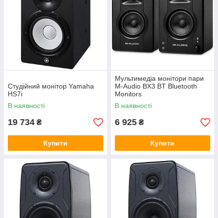
Мультимедіа монітори пари
Студійний монітор Yamaha
M-Audio BX3 BT Bluetooth
HS7i
Monitors
В наявності
В наявності
19 734
6 925
₴
₴
Купити
Купити