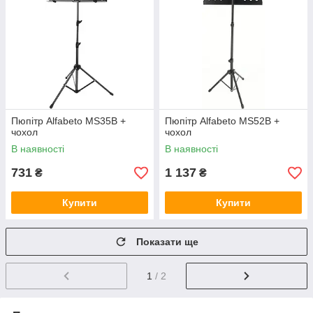
Пюпітр Alfabeto MS35B +
Пюпітр Alfabeto MS52B +
чохол
чохол
В наявності
В наявності
731
1 137
₴
₴
Купити
Купити
Показати ще
1
/ 2