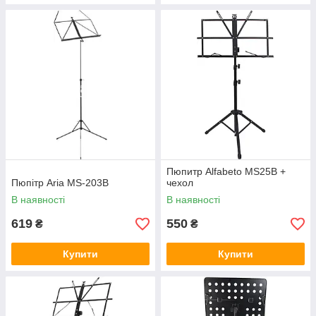
Пюпитр Alfabeto MS25B +
Пюпітр Aria MS-203B
чехол
В наявності
В наявності
619
550
₴
₴
Купити
Купити