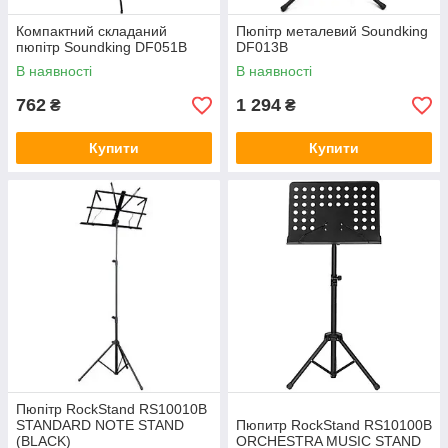
Компактний складаний
Пюпітр металевий Soundking
пюпітр Soundking DF051B
DF013B
В наявності
В наявності
762
1 294
₴
₴
Купити
Купити
Пюпітр RockStand RS10010B
STANDARD NOTE STAND
Пюпитр RockStand RS10100B
(BLACK)
ORCHESTRA MUSIC STAND