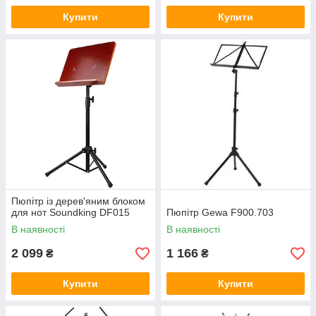
Купити
Купити
Пюпітр із дерев'яним блоком
для нот Soundking DF015
Пюпітр Gewa F900.703
В наявності
В наявності
2 099
1 166
₴
₴
Купити
Купити