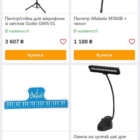
Пюпітр/стійка для мікрофона
Пюпитр Alfabeto MS50B +
зі світлом Guitto GMS-01
чехол
В наявності
В наявності
3 607
1 188
₴
₴
Купити
Купити
Лампа на гусячій шиї для