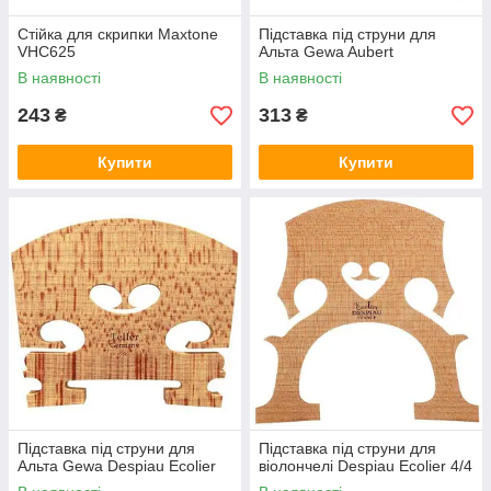
Стійка для скрипки Maxtone
Підставка під струни для
VHC625
Альта Gewa Aubert
В наявності
В наявності
243
313
₴
₴
Купити
Купити
Підставка під струни для
Підставка під струни для
Альта Gewa Despiau Ecolier
віолончелі Despiau Ecolier 4/4