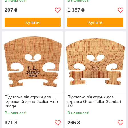
В наявності
В наявності
207
1 357
₴
₴
Купити
Купити
Підставка під струни для
Підставка під струни для
скрипки Despiau Ecolier Violin
скрипки Gewa Teller Standart
Bridge
1/2
В наявності
В наявності
371
265
₴
₴