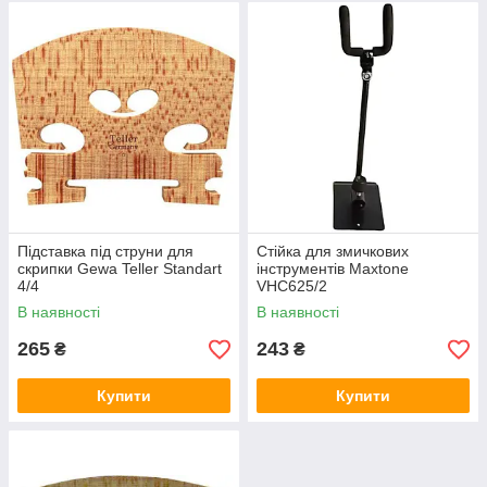
Підставка під струни для
Стійка для змичкових
скрипки Gewa Teller Standart
інструментів Maxtone
4/4
VHC625/2
В наявності
В наявності
265
243
₴
₴
Купити
Купити