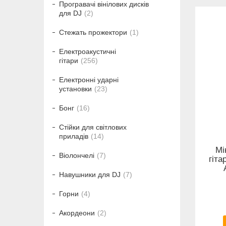
Програвачі вінілових дисків
для DJ
2
Стежать прожектори
1
Електроакустичні
гітари
256
Електронні ударні
установки
23
Бонг
16
Стійки для світлових
приладів
14
Мі
Віолончелі
7
гіт
Навушники для DJ
7
Горни
4
Акордеони
2