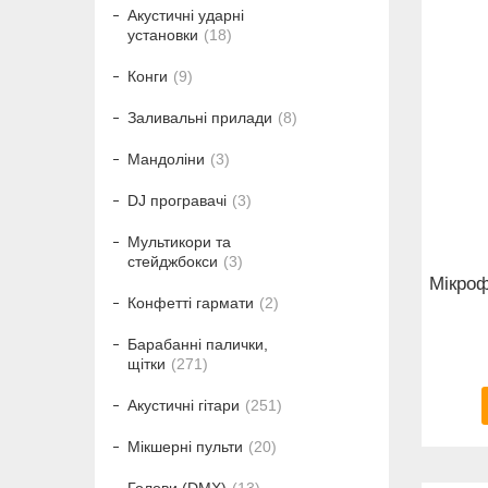
Акустичні ударні
установки
18
Конги
9
Заливальні прилади
8
Мандоліни
3
DJ програвачі
3
Мультикори та
стейджбокси
3
Мікроф
Конфетті гармати
2
Барабанні палички,
щітки
271
Акустичні гітари
251
Мікшерні пульти
20