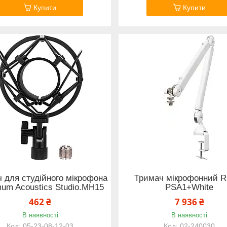
Купити
Купити
 для студійного мікрофона
Тримач мікрофонний 
um Acoustics Studio.MH15
PSA1+White
462 ₴
7 936 ₴
В наявності
В наявності
05-23-08-12-03
02-240030