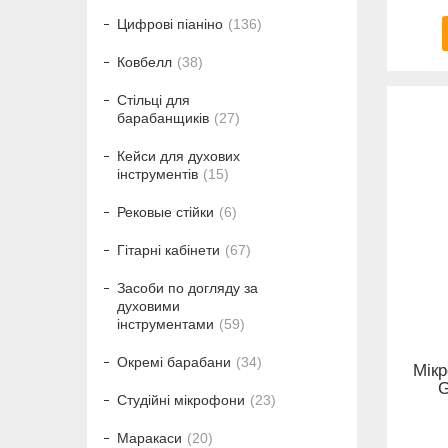
Цифрові піаніно
136
Ковбелл
38
Стільці для
барабанщиків
27
Кейси для духових
інструментів
15
Рековые стійки
6
Гітарні кабінети
67
Засоби по догляду за
духовими
інструментами
59
Окремі барабани
34
Мікр
G
Студійні мікрофони
23
Маракаси
20