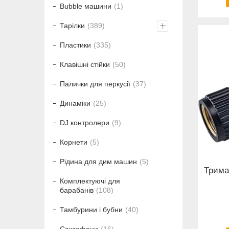
Bubble машини
1
Тарілки
389
Пластики
335
Клавішні стійки
50
Палички для перкусії
37
Динаміки
25
DJ контролери
9
Корнети
5
Рідина для дим машин
5
Трима
Комплектуючі для
барабанів
108
Тамбурини і бубни
40