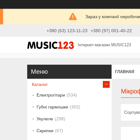
Зараз у компанії неробочи
+380 (63) 123-11-23
+380 (97) 001-40-22
Інтернет-магазин MUSIC123
ГЛАВНАЯ
Каталог
Мікроф
Електрогітари
534
Губні гармошки
302
Укулеле
298
Скрипки
67