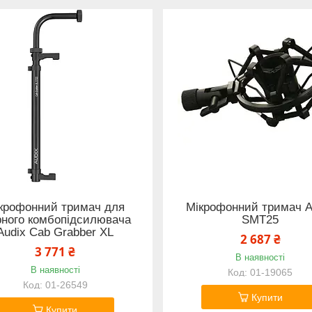
крофонний тримач для
Мікрофонний тримач A
арного комбопідсилювача
SMT25
Audix Cab Grabber XL
2 687 ₴
3 771 ₴
В наявності
В наявності
01-19065
01-26549
Купити
Купити