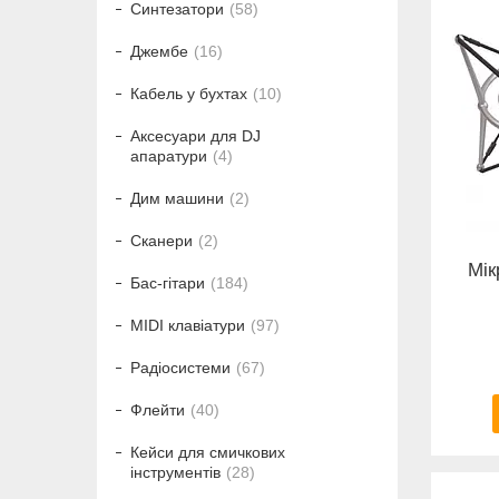
Синтезатори
58
Джембе
16
Кабель у бухтах
10
Аксесуари для DJ
апаратури
4
Дим машини
2
Сканери
2
Мік
Бас-гітари
184
MIDI клавіатури
97
Радіосистеми
67
Флейти
40
Кейси для смичкових
інструментів
28