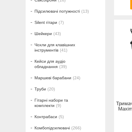
Саксофони
16
Підсилювачі потужності
13
Silent гітари
7
Шейкери
43
Чохли для клавішних
інструментів
41
Кейси для аудіо
обладнання
39
Маршеві барабани
24
Труби
20
Гітарні набори та
Тримач
комплекти
9
Maxim
Контрабаси
5
Комбопідсилювачі
266