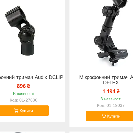
онний тримач Audix DCLIP
Мікрофонний тримач A
DFLEX
896 ₴
1 194 ₴
В наявності
В наявності
01-27636
01-19037
Купити
Купити