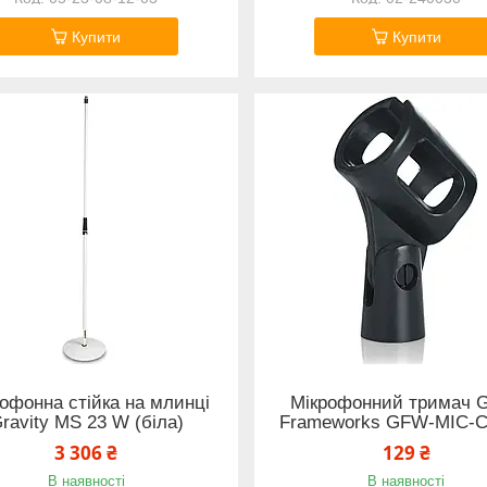
Купити
Купити
офонна стійка на млинці
Мікрофонний тримач G
ravity MS 23 W (біла)
Frameworks GFW-MIC-
3 306 ₴
129 ₴
В наявності
В наявності