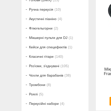
Голови (DMX)
13
Ручна перкусія
10
Акустичні піаніно
4
Флюгельгорни
2
Мікшерні пульти для DJ
1
Кейси для спецефектів
1
Класичні гітари
140
Роз'єми, з'єднувачі
105
Мік
Fra
Чохли для барабанів
38
Тромбони
8
Роялі
5
Перкусійні набори
4