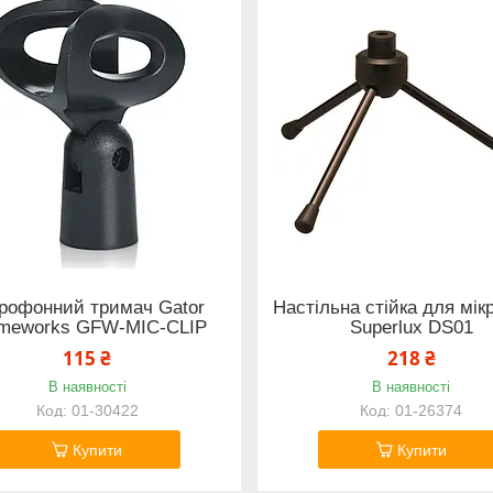
рофонний тримач Gator
Настільна стійка для мі
meworks GFW-MIC-CLIP
Superlux DS01
115 ₴
218 ₴
В наявності
В наявності
01-30422
01-26374
Купити
Купити