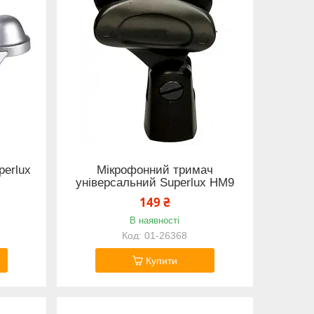
perlux
Мікрофонний тримач
універсальний Superlux HM9
149 ₴
В наявності
01-26368
Купити