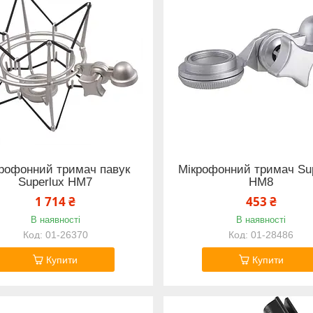
рофонний тримач павук
Мікрофонний тримач Su
Superlux HM7
HM8
1 714 ₴
453 ₴
В наявності
В наявності
01-26370
01-28486
Купити
Купити