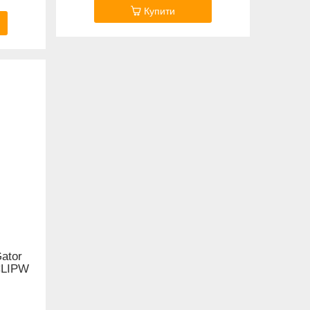
Купити
ator
CLIPW