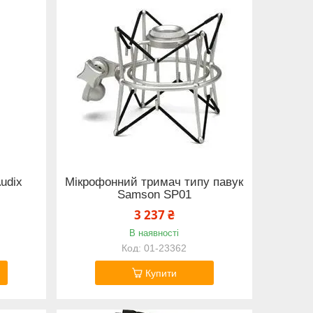
udix
Мікрофонний тримач типу павук
Samson SP01
3 237 ₴
В наявності
01-23362
Купити