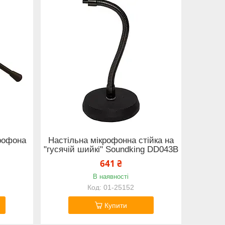
крофона
Настільна мікрофонна стійка на
"гусячій шийкі" Soundking DD043B
641 ₴
В наявності
01-25152
Купити