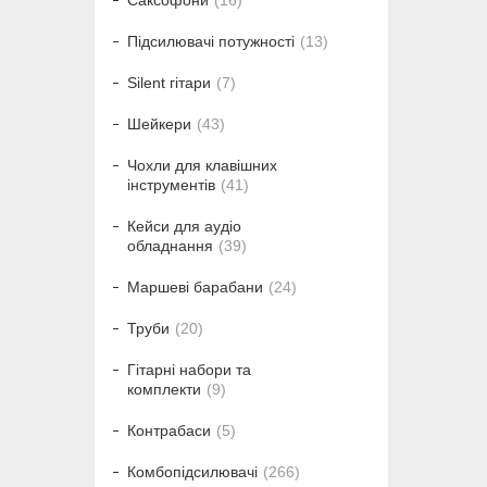
Саксофони
16
Підсилювачі потужності
13
Silent гітари
7
Шейкери
43
Чохли для клавішних
інструментів
41
Кейси для аудіо
обладнання
39
Маршеві барабани
24
Труби
20
Гітарні набори та
комплекти
9
Контрабаси
5
Комбопідсилювачі
266