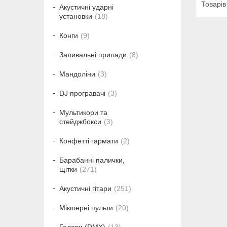
Акустичні ударні
установки
18
Конги
9
Заливальні прилади
8
Мандоліни
3
DJ програвачі
3
Мультикори та
стейджбокси
3
Конфетті гармати
2
Барабанні палички,
щітки
271
Акустичні гітари
251
Мікшерні пульти
20