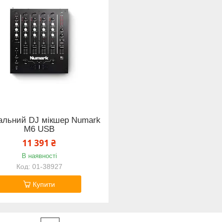
альний DJ мікшер Numark
M6 USB
11 391 ₴
В наявності
01-38927
Купити