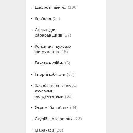
Цифрові піаніно
136
Ковбелл
38
Стільці для
барабанщиків
27
Кейси для духових
інструментів
15
Рековые стійки
6
Гітарні кабінети
67
Засоби по догляду за
духовими
інструментами
59
Окремі барабани
34
Студійні мікрофони
23
Маракаси
20