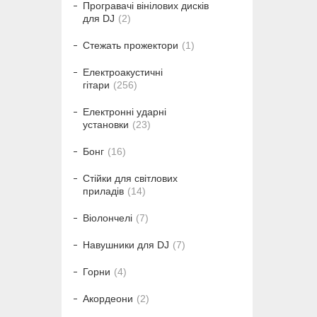
Програвачі вінілових дисків
для DJ
2
Стежать прожектори
1
Електроакустичні
гітари
256
Електронні ударні
установки
23
Бонг
16
Стійки для світлових
приладів
14
Віолончелі
7
Навушники для DJ
7
Горни
4
Акордеони
2