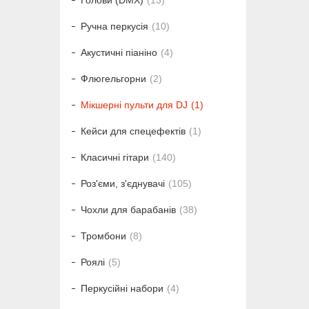
Голови (DMX)
13
Ручна перкусія
10
Акустичні піаніно
4
Флюгельгорни
2
Мікшерні пульти для DJ
1
Кейси для спецефектів
1
Класичні гітари
140
Роз'єми, з'єднувачі
105
Чохли для барабанів
38
Тромбони
8
Роялі
5
Перкусійні набори
4