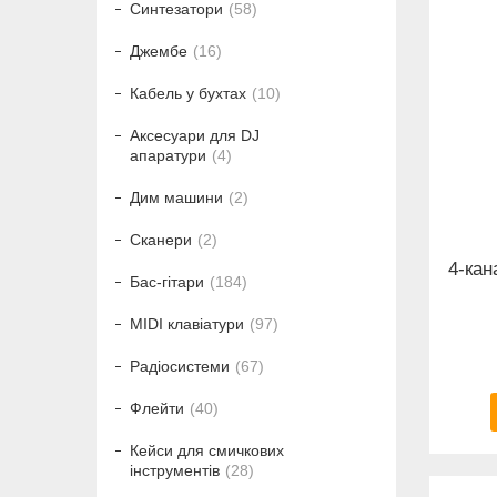
Синтезатори
58
Джембе
16
Кабель у бухтах
10
Аксесуари для DJ
апаратури
4
Дим машини
2
Сканери
2
4-кан
Бас-гітари
184
MIDI клавіатури
97
Радіосистеми
67
Флейти
40
Кейси для смичкових
інструментів
28