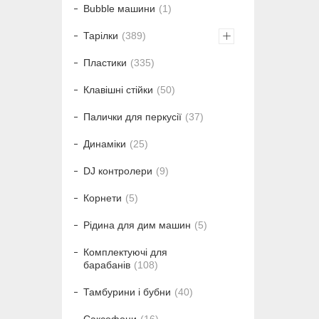
Bubble машини
1
Тарілки
389
Пластики
335
Клавішні стійки
50
Палички для перкусії
37
Динаміки
25
DJ контролери
9
Корнети
5
Рідина для дим машин
5
Комплектуючі для
барабанів
108
Тамбурини і бубни
40