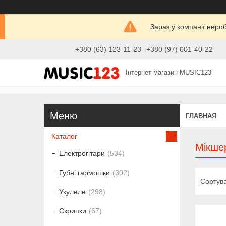
Зараз у компанії неро
+380 (63) 123-11-23
+380 (97) 001-40-22
Інтернет-магазин MUSIC123
ГЛАВНАЯ
Каталог
Мікшер
Електрогітари
534
Губні гармошки
302
Укулеле
298
Скрипки
67