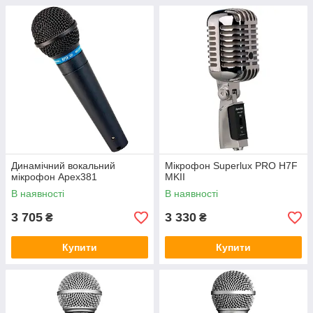
Динамічний вокальний
Мікрофон Superlux PRO H7F
мікрофон Apex381
MKII
В наявності
В наявності
3 705
3 330
₴
₴
Купити
Купити