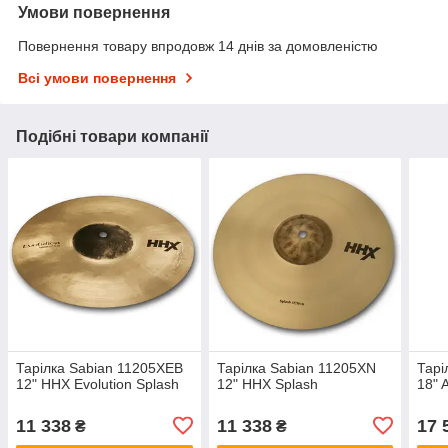
Умови повернення
Повернення товару впродовж 14 днів за домовленістю
Всі умови повернення
Подібні товари компанії
Тарілка Sabian 11205XEB
Тарілка Sabian 11205XN
Тарі
12" HHX Evolution Splash
12" HHX Splash
18" 
11 338
11 338
17 
₴
₴