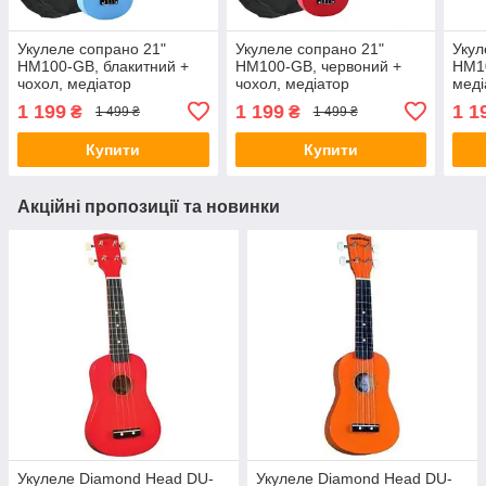
Укулеле сопрано 21"
Укулеле сопрано 21"
Укул
HM100-GB, блакитний +
HM100-GB, червоний +
HM10
чохол, медіатор
чохол, медіатор
меді
1 199
1 199
1 1
₴
₴
1 499 ₴
1 499 ₴
Купити
Купити
Акційні пропозиції та новинки
Укулеле Diamond Head DU-
Укулеле Diamond Head DU-