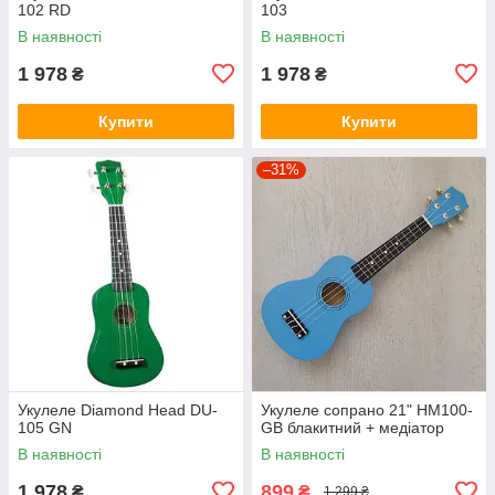
102 RD
103
В наявності
В наявності
1 978
1 978
₴
₴
Купити
Купити
–31%
Укулеле Diamond Head DU-
Укулеле сопрано 21" HM100-
105 GN
GB блакитний + медіатор
В наявності
В наявності
1 978
899
₴
₴
1 299 ₴