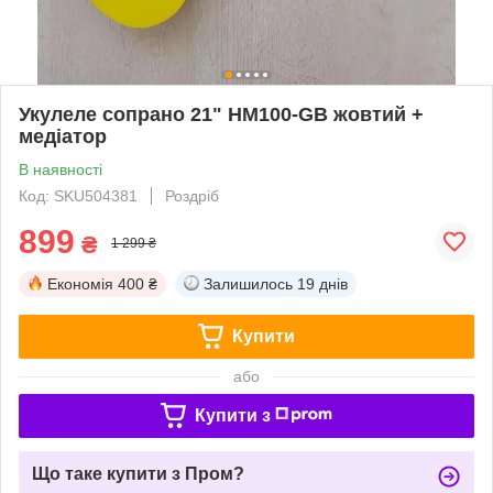
Укулеле сопрано 21" HM100-GB жовтий +
медіатор
В наявності
Код: SKU504381
Роздріб
899
₴
1 299 ₴
Економія
400 ₴
Залишилось
19 днів
Купити
або
Купити з
Що таке купити з Пром?