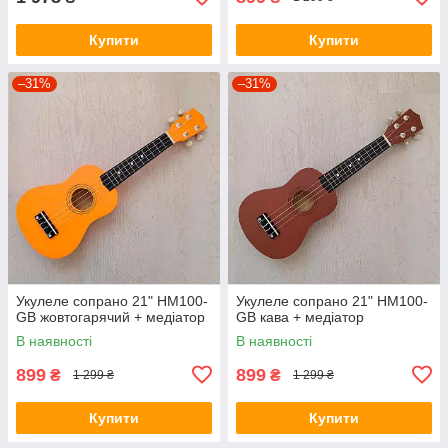
Купити
Купити
–31%
–31%
Укулеле сопрано 21" HM100-
Укулеле сопрано 21" HM100-
GB жовтогарячий + медіатор
GB кава + медіатор
В наявності
В наявності
899
899
₴
₴
1 299 ₴
1 299 ₴
Купити
Купити