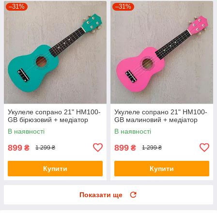
–31%
–31%
Укулеле сопрано 21" HM100-
Укулеле сопрано 21" HM100-
GB бірюзовий + медіатор
GB малиновий + медіатор
В наявності
В наявності
899
899
₴
₴
1 299 ₴
1 299 ₴
Купити
Купити
Показати ще