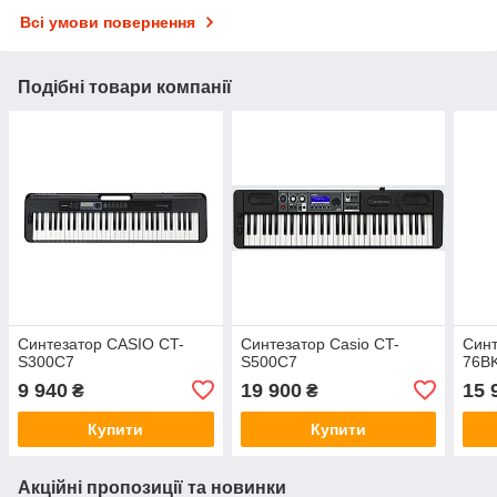
Всі умови повернення
Подібні товари компанії
Синтезатор CASIO CT-
Синтезатор Casio CT-
Синт
S300C7
S500C7
76B
9 940
19 900
15 
₴
₴
Купити
Купити
Акційні пропозиції та новинки