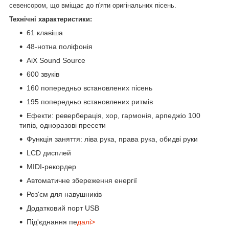
севенсором, що вміщає до п'яти оригінальних пісень.
Технічні характеристики:
61 клавіша
48-нотна поліфонія
AiX Sound Source
600 звуків
160 попередньо встановлених пісень
195 попередньо встановлених ритмів
Ефекти: реверберація, хор, гармонія, арпеджіо 100
типів, одноразові пресети
Функція заняття: ліва рука, права рука, обидві руки
LCD дисплей
MIDI-рекордер
Автоматичне збереження енергії
Роз'єм для навушників
Додатковий порт USB
Під'єднання пе
далі>