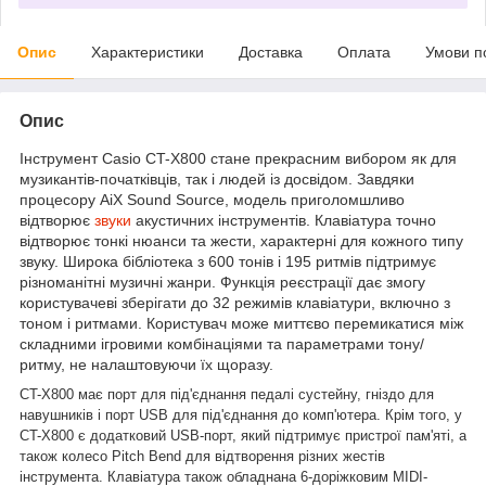
Опис
Характеристики
Доставка
Оплата
Умови п
Опис
Інструмент Casio CT-X800 стане прекрасним вибором як для
музикантів-початківців, так і людей із досвідом. Завдяки
процесору AiX Sound Source, модель приголомшливо
відтворює
звуки
акустичних інструментів. Клавіатура точно
відтворює тонкі нюанси та жести, характерні для кожного типу
звуку. Широка бібліотека з 600 тонів і 195 ритмів підтримує
різноманітні музичні жанри. Функція реєстрації дає змогу
користувачеві зберігати до 32 режимів клавіатури, включно з
тоном і ритмами. Користувач може миттєво перемикатися між
складними ігровими комбінаціями та параметрами тону/
ритму, не налаштовуючи їх щоразу.
CT-X800 має порт для під'єднання педалі сустейну, гніздо для
навушників і порт USB для під'єднання до комп'ютера. Крім того, у
CT-X800 є додатковий USB-порт, який підтримує пристрої пам'яті, а
також колесо Pitch Bend для відтворення різних жестів
інструмента. Клавіатура також обладнана 6-доріжковим MIDI-