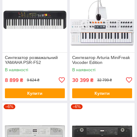
Синтезатор розважальний
Синтезатор Arturia MiniFreak
YAMAHA PSR-F52
Vocoder Edition
В наявності
В наявності
8 899
30 399
₴
₴
9 624 ₴
32 799 ₴
Купити
Купити
–6%
–6%