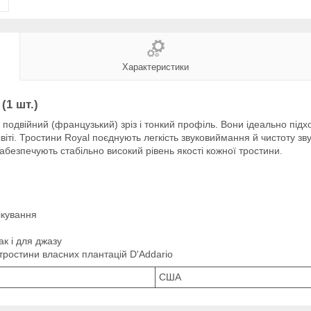
Характеристики
(1 шт.)
 подвійний (французький) зріз і тонкий профіль. Вони ідеально підхо
іті. Тростини Royal поєднують легкість звуковиймання й чистоту зву
абезпечують стабільно високий рівень якості кожної тростини.
ікування
ак і для джазу
 тростини власних плантацій D'Addario
США