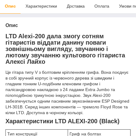
Опис
Характеристики
Доставка
Оплата
Умови п
Опис
LTD Alexi-200 дала змогу сотням
гітаристів віддати данину поваги
зовнішньому вигляду, звучанню і
лютому звучанню культового гітариста
Алексі Лайхо
Це гітара типу V з болтовим кріпленням грифа. Вона поєднує
в собі зручний корпус із червоного дерева зі швидким і
гладким тонким U-подібним кленовим грифом і
палісандровою накладкою з 24 ладами Extra Jumbo та
пілоподібною трикутною інкрустацією. Звук Alexi-200
забезпечується одним пасивним звукознімачем ESP Designed
LH-301B. Серед інших компонентів — тремоло Floyd Rose та
кілки LTD. Доступна в чорному кольорі.
Характеристики LTD ALEXI-200 (Black)
Тип конструкції
Гриф на болтах