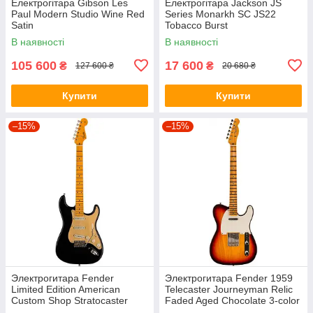
Електрогітара Gibson Les
Електрогітара Jackson JS
Paul Modern Studio Wine Red
Series Monarkh SC JS22
Satin
Tobacco Burst
В наявності
В наявності
105 600
17 600
₴
₴
127 600 ₴
20 680 ₴
Купити
Купити
–15%
–15%
Электрогитара Fender
Электрогитара Fender 1959
Limited Edition American
Telecaster Journeyman Relic
Custom Shop Stratocaster
Faded Aged Chocolate 3-color
DLX Aged Black
Sunburst