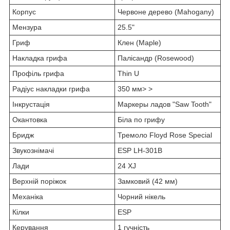
Корпус
Червоне дерево (Mahogany)
Мензура
25.5"
Гриф
Клен (Maple)
Накладка грифа
Палісандр (Rosewood)
Профіль грифа
Thin U
Радіус накладки грифа
350 мм> >
Інкрустація
Маркеры ладов "Saw Tooth"
Окантовка
Біла по грифу
Бридж
Тремоло Floyd Rose Special
Звукознімачі
ESP LH-301B
Лади
24 XJ
Верхній поріжок
Замковий (42 мм)
Механіка
Чорний нікель
Кілки
ESP
Керування
1 гучність