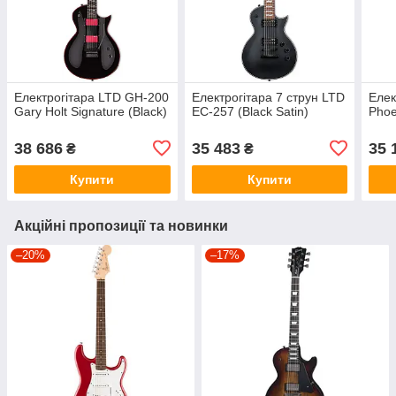
Електрогітара LTD GH-200
Електрогітара 7 струн LTD
Елек
Gary Holt Signature (Black)
EC-257 (Black Satin)
Phoe
38 686
35 483
35 
₴
₴
Купити
Купити
Акційні пропозиції та новинки
–20%
–17%