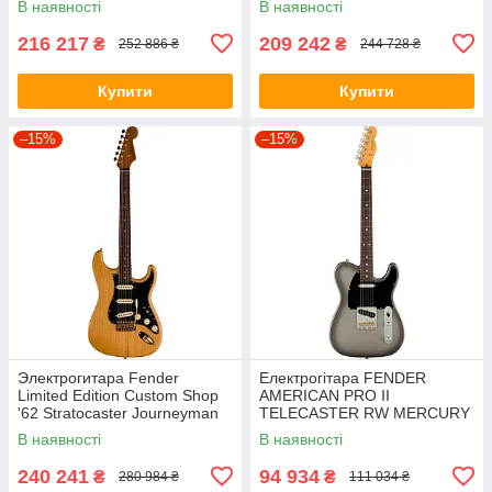
В наявності
В наявності
216 217
209 242
₴
₴
252 886 ₴
244 728 ₴
Купити
Купити
–15%
–15%
Электрогитара Fender
Електрогітара FENDER
Limited Edition Custom Shop
AMERICAN PRO II
'62 Stratocaster Journeyman
TELECASTER RW MERCURY
Relic Aged Natural
В наявності
В наявності
240 241
94 934
₴
₴
280 984 ₴
111 034 ₴