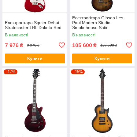
Електрогітара Gibson Les
Електрогітара Squier Debut
Paul Modern Studio
Stratocaster LRL Dakota Red
Smokehouse Satin
В наявності
В наявності
7 976
105 600
₴
₴
9 970 ₴
127 600 ₴
Купити
Купити
–17%
–15%