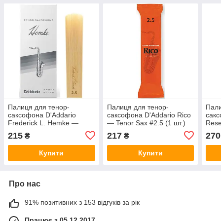
Палиця для тенор-
Палиця для тенор-
Пали
саксофона D'Addario
саксофона D'Addario Rico
сакс
Frederick L. Hemke —
— Tenor Sax #2.5 (1 шт.)
Rese
Tenor Sax #2.5 (1 шт.)
(1 шт
215
217
270
₴
₴
Купити
Купити
Про нас
91% позитивних з 153 відгуків за рік
Працює з 05.12.2017