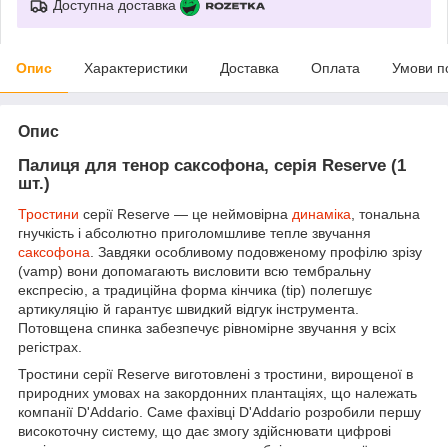
Доступна доставка
Опис
Характеристики
Доставка
Оплата
Умови п
Опис
Палиця для тенор саксофона, серія Reserve (1
шт.)
Тростини
серії Reserve — це неймовірна
динаміка
, тональна
гнучкість і абсолютно приголомшливе тепле звучання
саксофона
. Завдяки особливому подовженому профілю зрізу
(vamp) вони допомагають висловити всю тембральну
експресію, а традиційна форма кінчика (tip) полегшує
артикуляцію й гарантує швидкий відгук інструмента.
Потовщена спинка забезпечує рівномірне звучання у всіх
регістрах.
Тростини серії Reserve виготовлені з тростини, вирощеної в
природних умовах на закордонних плантаціях, що належать
компанії D'Addario. Саме фахівці D'Addario розробили першу
високоточну систему, що дає змогу здійснювати цифрові