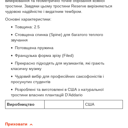
вимірювання та геометрично точне обрізання кожної
тростини. Завдяки цьому тростини Reserve вирізняються
чудовою надійністю і видатним тембром.
Основні характеристики:
Товщина: 2.5
Стовщена спинка (Spine) для багатого теплого
звучання
Потовщена пружина
Французька форма зрізу (Filed)
Прекрасно підходять для музикантів, які грають
класичну музику
Чудовий вибір для професійних саксофоністів і
просунутих студентів
Розроблені та виготовлені в США з натуральної
тростини власних плантацій D'Addario
Виробництво
США
Приховати