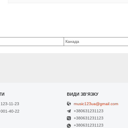
Канада
music123ua@gmail.com
 123-11-23
+380631231123
 001-40-22
+380631231123
+380631231123