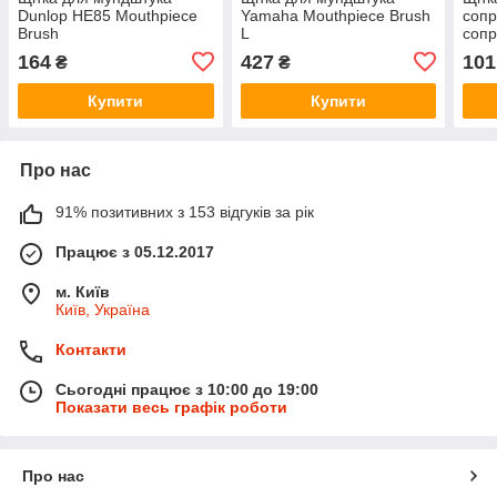
Dunlop HE85 Mouthpiece
Yamaha Mouthpiece Brush
сопр
Brush
L
соп
Sopr
164
427
101
₴
₴
Купити
Купити
Про нас
91% позитивних з 153 відгуків за рік
Працює з 05.12.2017
м. Київ
Київ, Україна
Контакти
Сьогодні працює з 10:00 до 19:00
Показати весь графік роботи
Про нас