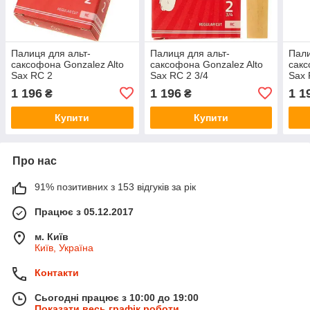
Палиця для альт-
Палиця для альт-
Пали
саксофона Gonzalez Alto
саксофона Gonzalez Alto
сакс
Sax RC 2
Sax RC 2 3/4
Sax 
1 196
1 196
1 1
₴
₴
Купити
Купити
Про нас
91% позитивних з 153 відгуків за рік
Працює з 05.12.2017
м. Київ
Київ, Україна
Контакти
Сьогодні працює з 10:00 до 19:00
Показати весь графік роботи