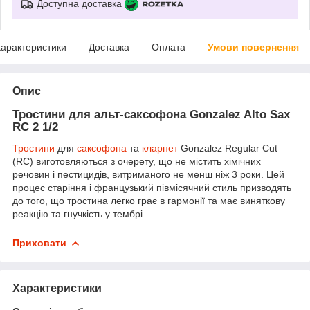
Доступна доставка
арактеристики
Доставка
Оплата
Умови повернення
Опис
Тростини для альт-саксофона Gonzalez Alto Sax
RC 2 1/2
Тростини
для
саксофона
та
кларнет
Gonzalez Regular Cut
(RC) виготовляються з очерету, що не містить хімічних
речовин і пестицидів, витриманого не менш ніж 3 роки. Цей
процес старіння і французький півмісячний стиль призводять
до того, що тростина легко грає в гармонії та має виняткову
реакцію та гнучкість у тембрі.
Приховати
Характеристики