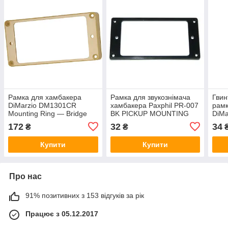
Рамка для хамбакера
Рамка для звукознімача
Гвин
DiMarzio DM1301CR
хамбакера Paxphil PR-007
рамк
Mounting Ring — Bridge
BK PICKUP MOUNTING
DiMa
Position (Creme)
RING (BLACK)
Humb
172
32
34
₴
₴
Scre
Купити
Купити
Про нас
91% позитивних з 153 відгуків за рік
Працює з 05.12.2017