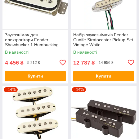
Звукознімач для
Набір звукознімачів Fender
електрогітари Fender
Cunife Stratocaster Pickup Set
Shawbucker 1 Humbucking
Vintage White
Pickup
В наявності
В наявності
4 456
12 787
₴
₴
5 212 ₴
14 956 ₴
Купити
Купити
–14%
–14%