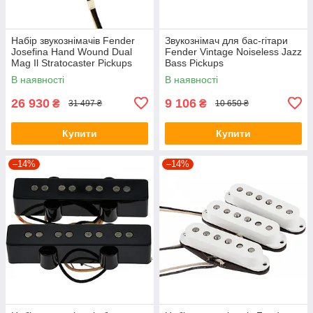
Набір звукознімачів Fender
Звукознімач для бас-гітари
Josefina Hand Wound Dual
Fender Vintage Noiseless Jazz
Mag Il Stratocaster Pickups
Bass Pickups
В наявності
В наявності
26 930
9 106
₴
₴
31 497 ₴
10 650 ₴
Купити
Купити
–14%
–14%