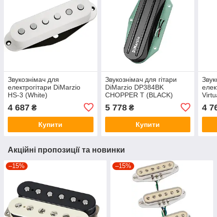
Звукознімач для
Звукознімач для гітари
Звук
електрогітари DiMarzio
DiMarzio DP384BK
елек
HS-3 (White)
CHOPPER T (BLACK)
Virtu
4 687
5 778
4 7
₴
₴
Купити
Купити
Акційні пропозиції та новинки
–15%
–15%