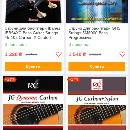
Струни для бас-гітари Ibanez
Струни для бас-гітари GHS
IEBS4XC Bass Guitar Strings
Strings 5M8000 Bass
45-105 Carbon X Coated
Progressives
В наявності
В наявності
1 320
1 540
₴
₴
2 649 ₴
2 332 ₴
Купити
Купити
–21%
–17%