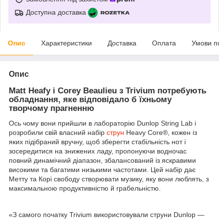
Доступна доставка
Опис
Характеристики
Доставка
Оплата
Умови п
Опис
Matt Heafy і Corey Beaulieu з Trivium потребують
обладнання, яке відповідало б їхньому
творчому прагненню
Ось чому вони прийшли в лабораторію Dunlop String Lab і
розробили свій власний набір
струн
Heavy Core®, кожен із
яких підібраний вручну, щоб зберегти стабільність нот і
зосередитися на знижених ладу, пропонуючи водночас
повний динамічний діапазон, збалансований із яскравими
високими та багатими низькими частотами. Цей набір дає
Метту та Корі свободу створювати музику, яку вони люблять, з
максимальною продуктивністю й грабельністю.
«З самого початку Trivium використовували струни Dunlop —