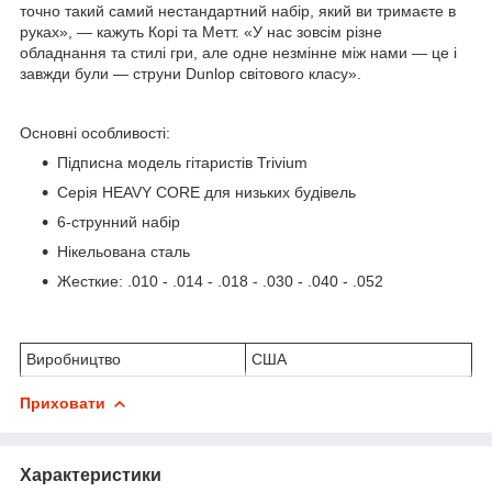
точно такий самий нестандартний набір, який ви тримаєте в
руках», — кажуть Корі та Метт. «У нас зовсім різне
обладнання та стилі гри, але одне незмінне між нами — це і
завжди були — струни Dunlop світового класу».
Основні особливості:
Підписна модель гітаристів Trivium
Серія HEAVY CORE для низьких будівель
6-струнний набір
Нікельована сталь
Жесткие: .010 - .014 - .018 - .030 - .040 - .052
Виробництво
США
Приховати
Характеристики