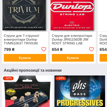
Струни для 7-струнної
Струни для електрогітари
Стру
електрогітари Dunlop
Dunlop JRN1156DB JIM
Dunl
TVMN10637 TRIVIUM
ROOT STRING LAB
ROO
STRING LAB SERIES
SERIES GUITAR STRINGS
SER
799
654
654
₴
₴
GUITAR STRINGS 10-63 |
11-56 | DROP B
12-6
7-STRING
Купити
Купити
Акційні пропозиції та новинки
–50%
–34%