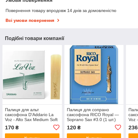
Умови повернення
Повернення товару впродовж 14 днів за домовленістю
Всі умови повернення
Подібні товари компанії
Палиця для альт
Палиця для сопрано
Пали
саксофона D'Addario La
саксофона RICO Royal —
сакс
Voz - Alto Sax Medium Soft
Soprano Sax #3.0 (1 шт.)
Voz 
(1 шт.)
Soft 
170
120
236
₴
₴