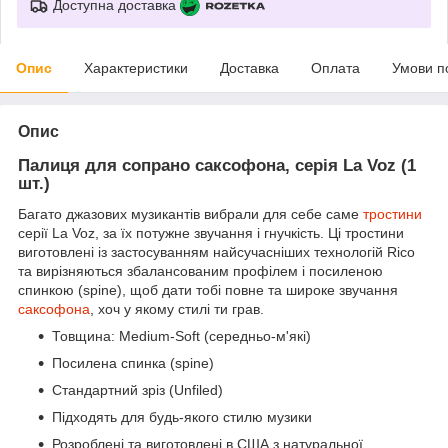
Доступна доставка
Опис
Характеристики
Доставка
Оплата
Умови п
Опис
Палиця для сопрано саксофона, серія La Voz (1
шт.)
Багато джазових музикантів вибрали для себе саме
тростини
серії La Voz, за їх потужне звучання і гнучкість. Ці тростини
виготовлені із застосуванням найсучасніших технологій Rico
та вирізняються збалансованим профілем і посиленою
спинкою (spine), щоб дати тобі повне та широке звучання
саксофона
, хоч у якому стилі ти грав.
Товщина: Medium-Soft (середньо-м'які)
Посилена спинка (spine)
Стандартний зріз (Unfiled)
Підходять для будь-якого стилю музики
Розроблені та виготовлені в США з натуральної