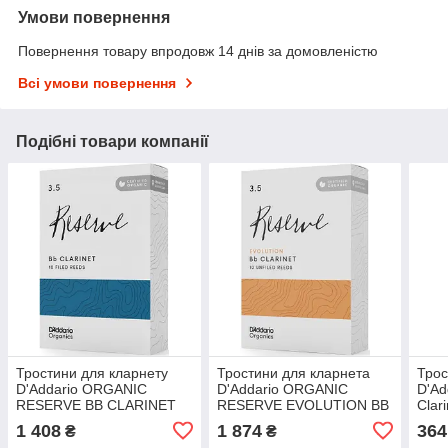
Умови повернення
Повернення товару впродовж 14 днів за домовленістю
Всі умови повернення
Подібні товари компанії
Тростини для кларнету
Тростини для кларнета
Трос
D'Addario ORGANIC
D'Addario ORGANIC
D'Ad
RESERVE BB CLARINET
RESERVE EVOLUTION BB
Clar
#3.5 - 10 PACK
CLARINET #3.5 - 10 PACK
1 408
1 874
364
₴
₴