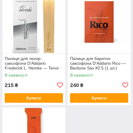
Палиця для тенор-
Палиця для баритон
саксофона D'Addario
саксофона D'Addario Rico —
Frederick L. Hemke — Tenor
Baritone Sax #2.5 (1 шт.)
Sax #2.5 (1 шт.)
В наявності
В наявності
215
240
₴
₴
Купити
Купити