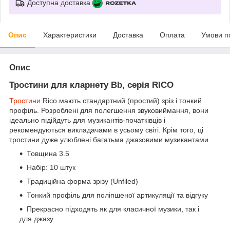
Доступна доставка
Опис
Характеристики
Доставка
Оплата
Умови п
Опис
Тростини для кларнету Bb, серія RICO
Тростини
Rico мають стандартний (простий) зріз і тонкий
профіль. Розроблені для полегшення звуковиймання, вони
ідеально підійдуть для музикантів-початківців і
рекомендуються викладачами в усьому світі. Крім того, ці
тростини дуже улюблені багатьма джазовими музикантами.
Товщина 3.5
Набір: 10 штук
Традиційна форма зрізу (Unfiled)
Тонкий профіль для поліпшеної артикуляції та відгуку
Прекрасно підходять як для класичної музики, так і
для джазу