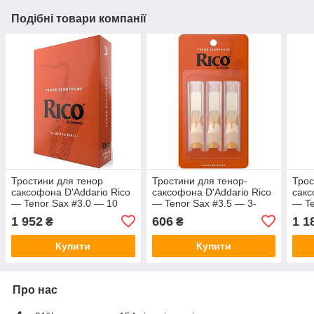
Подібні товари компанії
Тростини для тенор
Тростини для тенор-
Трос
саксофона D'Addario Rico
саксофона D'Addario Rico
сакс
— Tenor Sax #3.0 — 10
— Tenor Sax #3.5 — 3-
— Te
Pack
Pack
1 952
606
1 1
₴
₴
Купити
Купити
Про нас