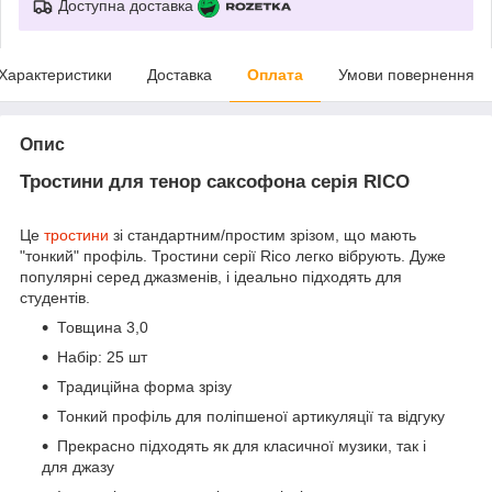
Доступна доставка
Характеристики
Доставка
Оплата
Умови повернення
Опис
Тростини для тенор саксофона серія RICO
Це
тростини
зі стандартним/простим зрізом, що мають
"тонкий" профіль. Тростини серії Rico легко вібрують. Дуже
популярні серед джазменів, і ідеально підходять для
студентів.
Товщина 3,0
Набір: 25 шт
Традиційна форма зрізу
Тонкий профіль для поліпшеної артикуляції та відгуку
Прекрасно підходять як для класичної музики, так і
для джазу