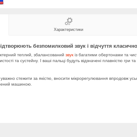
Характеристики
відтворюють безпомилковий звук і відчуття класичн
арактерний теплий, збалансований
звук
із багатими обертонами та чис
ості та сустейну. І ваші пальці будуть відзначені плавністю гри та
 уважно стежити за якістю, вносити мікрорегулювання впродовж ус
орений машиною.