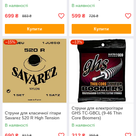
В наявності
В наявності
699
599
₴
₴
883 ₴
726 ₴
Купити
Купити
–15%
–13%
Струни для електрогітари
Струни для класичної гітари
GHS TC-GBCL (9-46 Thin
Savarez 520 R High Tension
Core Boomers)
В наявності
В наявності
690
312
₴
₴
812 ₴
359 ₴