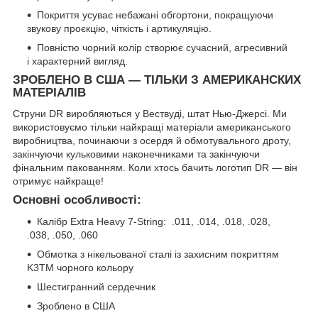
Покриття усуває небажані обгортони, покращуючи
звукову проєкцію, чіткість і артикуляцію.
Повністю чорний колір створює сучасний, агресивний
і характерний вигляд.
ЗРОБЛЕНО В США — ТІЛЬКИ З АМЕРИКАНСКИХ
МАТЕРІАЛІВ
Струни DR виробляються у Вествуді, штат Нью-Джерсі. Ми
використовуємо тільки найкращі матеріали американського
виробництва, починаючи з осердя й обмотувального дроту,
закінчуючи кульковими наконечниками та закінчуючи
фінальним пакованням. Коли хтось бачить логотип DR — він
отримує найкраще!
Основні особливості:
Калібр Extra Heavy 7-String: .011, .014, .018, .028,
.038, .050, .060
Обмотка з нікельованої сталі із захисним покриттям
K3TM чорного кольору
Шестигранний сердечник
Зроблено в США