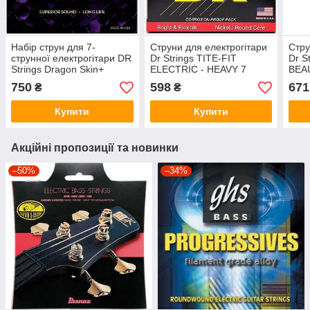
Набір струн для 7-
Струни для електрогітари
Стру
струнної електрогітари DR
Dr Strings TITE-FIT
Dr S
Strings Dragon Skin+
ELECTRIC - HEAVY 7
BEA
Electric — Heavy 7-string
STRING (11-60)
LIGH
750
598
671
₴
₴
(11-64)
Купити
Купити
Акційні пропозиції та новинки
–50%
–34%