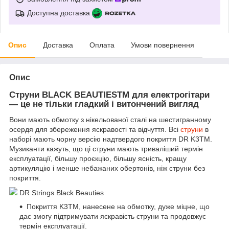
Доступна доставка
Опис
Доставка
Оплата
Умови повернення
Опис
Струни BLACK BEAUTIESTM для електрогітари
— це не тільки гладкий і витончений вигляд
Вони мають обмотку з нікельованої сталі на шестигранному
осердя для збереження яскравості та відчуття. Всі
струни
в
наборі мають чорну версію надтвердого покриття DR K3TM.
Музиканти кажуть, що ці струни мають триваліший термін
експлуатації, більшу проєкцію, більшу ясність, кращу
артикуляцію і менше небажаних обертонів, ніж струни без
покриття.
DR Strings Black Beauties
Покриття K3TM, нанесене на обмотку, дуже міцне, що
дає змогу підтримувати яскравість струни та продовжує
термін експлуатації.