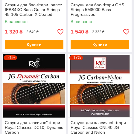
Струни для бас-гітари Ibanez
Струни для бас-гітари GHS
IEBS4XC Bass Guitar Strings
Strings 5M8000 Bass
45-105 Carbon X Coated
Progressives
В наявності
В наявності
1 320
1 540
₴
₴
2 649 ₴
2 332 ₴
Купити
Купити
–21%
–17%
Струни для класичної гітари
Струни для класичної гітари
Royal Classics DC10, Dynamic
Royal Classics CNL40 JG
Carbon
Carbon and Nylon