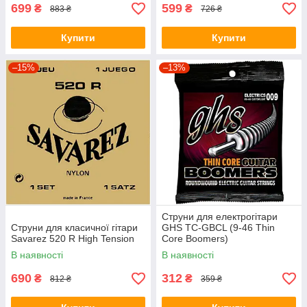
699
599
₴
₴
883 ₴
726 ₴
Купити
Купити
–15%
–13%
Струни для електрогітари
Струни для класичної гітари
GHS TC-GBCL (9-46 Thin
Savarez 520 R High Tension
Core Boomers)
В наявності
В наявності
690
312
₴
₴
812 ₴
359 ₴