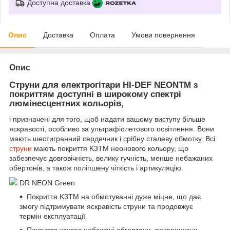
Доступна доставка
Опис
Доставка
Оплата
Умови повернення
Опис
Струни для електрогітари HI-DEF NEONTM з
покриттям доступні в широкому спектрі
люмінесцентних кольорів,
і призначені для того, щоб надати вашому виступу більше
яскравості, особливо за ультрафіолетового освітлення. Вони
мають шестигранний сердечник і срібну сталеву обмотку. Всі
струни
мають покриття K3TM неонового кольору, що
забезпечує довговічність, велику гучність, менше небажаних
обертонів, а також поліпшену чіткість і артикуляцію.
DR NEON Green
Покриття K3TM на обмотуванні дуже міцне, що дає
змогу підтримувати яскравість струни та продовжує
термін експлуатації.
Покриття усуває небажані обгортони, покращуючи