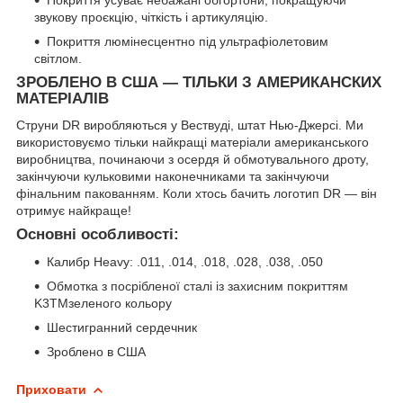
звукову проєкцію, чіткість і артикуляцію.
Покриття люмінесцентно під ультрафіолетовим
світлом.
ЗРОБЛЕНО В США — ТІЛЬКИ З АМЕРИКАНСКИХ
МАТЕРІАЛІВ
Струни DR виробляються у Вествуді, штат Нью-Джерсі. Ми
використовуємо тільки найкращі матеріали американського
виробництва, починаючи з осердя й обмотувального дроту,
закінчуючи кульковими наконечниками та закінчуючи
фінальним пакованням. Коли хтось бачить логотип DR — він
отримує найкраще!
Основні особливості:
Калибр Heavy: .011, .014, .018, .028, .038, .050
Обмотка з посрібленої сталі із захисним покриттям
K3TMзеленого кольору
Шестигранний сердечник
Зроблено в США
Приховати