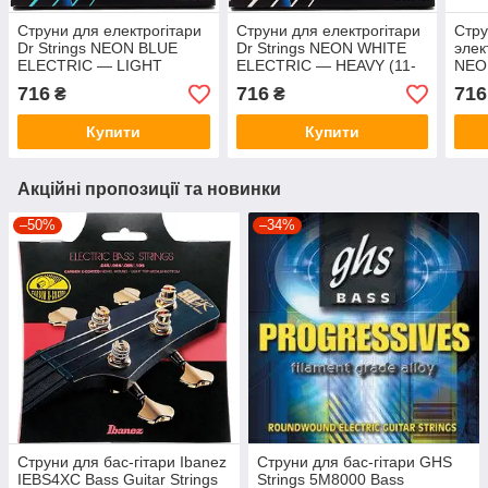
Струни для електрогітари
Струни для електрогітари
Стр
Dr Strings NEON BLUE
Dr Strings NEON WHITE
элек
ELECTRIC — LIGHT
ELECTRIC — HEAVY (11-
NEO
HEAVY (9-46)
50)
LIGH
716
716
716
₴
₴
Купити
Купити
Акційні пропозиції та новинки
–50%
–34%
Струни для бас-гітари Ibanez
Струни для бас-гітари GHS
IEBS4XC Bass Guitar Strings
Strings 5M8000 Bass