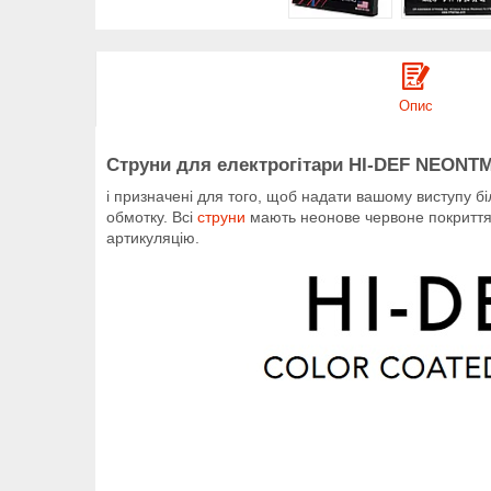
Опис
Струни для електрогітари HI-DEF NEONTM
і призначені для того, щоб надати вашому виступу б
обмотку. Всі
струни
мають неонове червоне покриття K
артикуляцію.