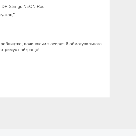
DR Strings NEON Red
уатації.
иробництва, починаючи з осердя й обмотувального
н отримує найкраще!