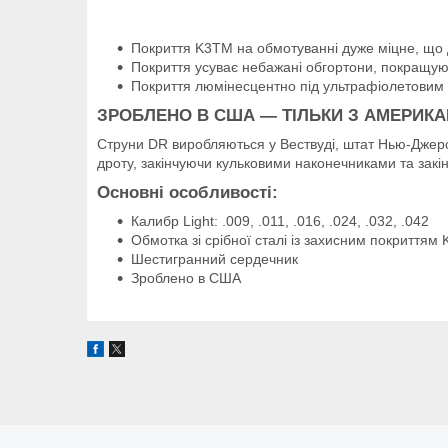
Покриття K3TM на обмотуванні дуже міцне, що д
Покриття усуває небажані обгортони, покращуючи
Покриття люмінесцентно під ультрафіолетовим 
ЗРОБЛЕНО В США — ТІЛЬКИ З АМЕРИКА
Струни DR виробляються у Вествуді, штат Нью-Джерс
дроту, закінчуючи кульковими наконечниками та зак
Основні особливості:
Калибр Light: .009, .011, .016, .024, .032, .042
Обмотка зі срібної сталі із захисним покриття
Шестигранний сердечник
Зроблено в США