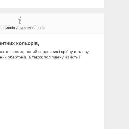
формація для замовлення
ентних кольорів,
мають шестигранний сердечник і срібну сталеву
х обертонів, а також поліпшену чіткість і