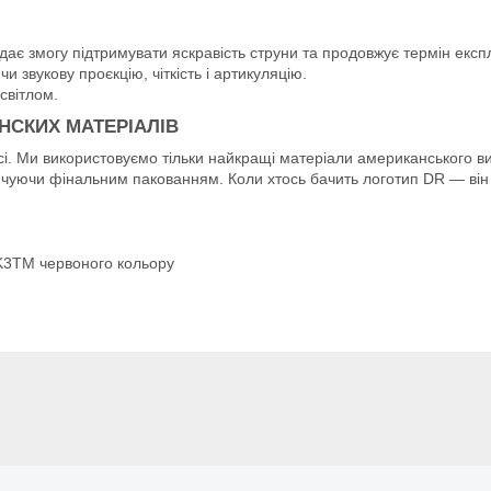
ає змогу підтримувати яскравість струни та продовжує термін експл
 звукову проєкцію, чіткість і артикуляцію.
світлом.
НСКИХ МАТЕРІАЛІВ
і. Ми використовуємо тільки найкращі матеріали американського в
інчуючи фінальним пакованням. Коли хтось бачить логотип DR — ві
м K3TM червоного кольору