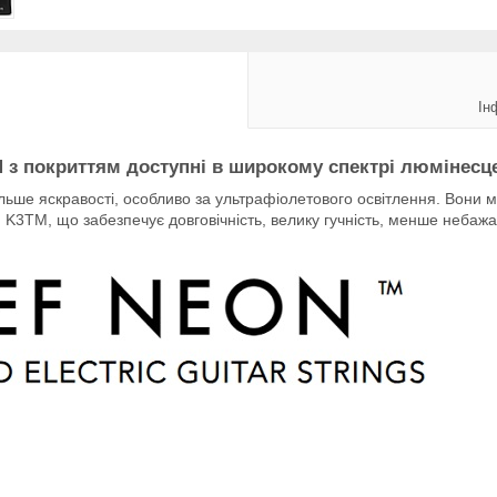
Ін
 з покриттям доступні в широкому спектрі люмінесц
ільше яскравості, особливо за ультрафіолетового освітлення. Вони 
3TM, що забезпечує довговічність, велику гучність, менше небажани