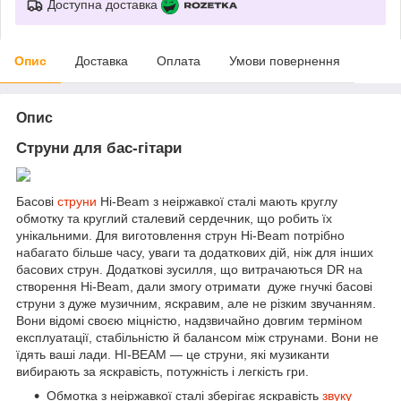
Доступна доставка
Опис
Доставка
Оплата
Умови повернення
Опис
Струни для бас-гітари
Басові
струни
Hi-Beam з неіржавкої сталі мають круглу
обмотку та круглий сталевий сердечник, що робить їх
унікальними. Для виготовлення струн Hi-Beam потрібно
набагато більше часу, уваги та додаткових дій, ніж для інших
басових струн. Додаткові зусилля, що витрачаються DR на
створення Hi-Beam, дали змогу отримати дуже гнучкі басові
струни з дуже музичним, яскравим, але не різким звучанням.
Вони відомі своєю міцністю, надзвичайно довгим терміном
експлуатації, стабільністю й балансом між струнами. Вони не
їдять ваші лади. HI-BEAM — це струни, які музиканти
вибирають за яскравість, потужність і легкість гри.
Обмотка з неіржавкої сталі зберігає яскравість
звуку