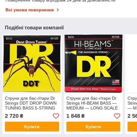
Всі умови повернення
Подібні товари компанії
Струни для бас-гітари Dr
Струни для бас-гітари Dr
Стру
Strings DDT DROP DOWN
Strings HI-BEAM BASS —
Stri
TUNING BASS 5-STRING
MEDIUM — LONG SCALE
— M
— MEDIUM (45-125)
(45-105)
(45-
2 720
1 848
2 5
₴
₴
Купити
Купити