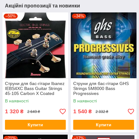
Акційні пропозиції та новинки
–50%
–34%
Струни для бас-гітари Ibanez
Струни для бас-гітари GHS
IEBS4XC Bass Guitar Strings
Strings 5M8000 Bass
45-105 Carbon X Coated
Progressives
В наявності
В наявності
1 320
1 540
₴
₴
2 649 ₴
2 332 ₴
Купити
Купити
–21%
–17%