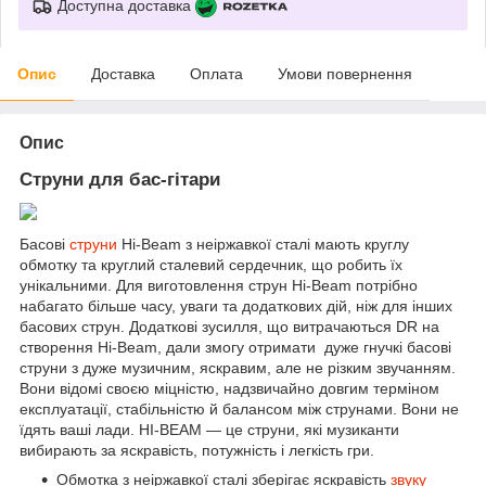
Доступна доставка
Опис
Доставка
Оплата
Умови повернення
Опис
Струни для бас-гітари
Басові
струни
Hi-Beam з неіржавкої сталі мають круглу
обмотку та круглий сталевий сердечник, що робить їх
унікальними. Для виготовлення струн Hi-Beam потрібно
набагато більше часу, уваги та додаткових дій, ніж для інших
басових струн. Додаткові зусилля, що витрачаються DR на
створення Hi-Beam, дали змогу отримати дуже гнучкі басові
струни з дуже музичним, яскравим, але не різким звучанням.
Вони відомі своєю міцністю, надзвичайно довгим терміном
експлуатації, стабільністю й балансом між струнами. Вони не
їдять ваші лади. HI-BEAM — це струни, які музиканти
вибирають за яскравість, потужність і легкість гри.
Обмотка з неіржавкої сталі зберігає яскравість
звуку