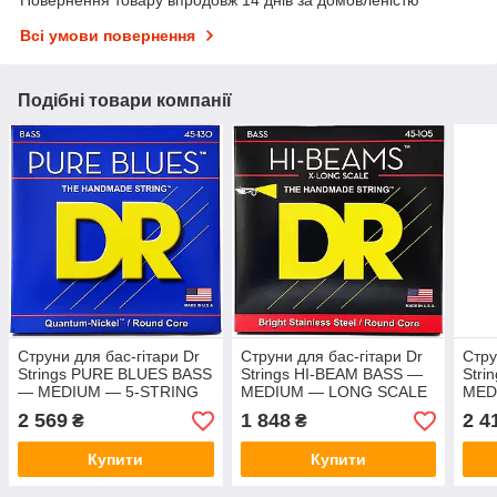
Всі умови повернення
Подібні товари компанії
Струни для бас-гітари Dr
Струни для бас-гітари Dr
Стру
Strings PURE BLUES BASS
Strings HI-BEAM BASS —
Stri
— MEDIUM — 5-STRING
MEDIUM — LONG SCALE
MED
(45-130)
(45-105)
130)
2 569
1 848
2 4
₴
₴
Купити
Купити