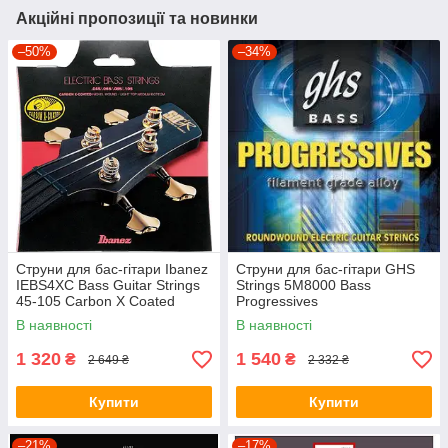
Акційні пропозиції та новинки
–50%
–34%
Струни для бас-гітари Ibanez
Струни для бас-гітари GHS
IEBS4XC Bass Guitar Strings
Strings 5M8000 Bass
45-105 Carbon X Coated
Progressives
В наявності
В наявності
1 320
1 540
₴
₴
2 649 ₴
2 332 ₴
Купити
Купити
–21%
–17%