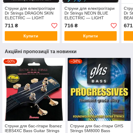
Струни для електрогітари
Струни для електрогітари
Стру
Dr Strings DRAGON SKIN
Dr Strings NEON BLUE
Dr S
ELECTRIC — LIGHT
ELECTRIC — LIGHT
BEA
HEAVY (9-46)
HEAVY (9-46)
LIGH
711
716
671
₴
₴
Купити
Купити
Акційні пропозиції та новинки
–50%
–34%
Струни для бас-гітари Ibanez
Струни для бас-гітари GHS
IEBS4XC Bass Guitar Strings
Strings 5M8000 Bass