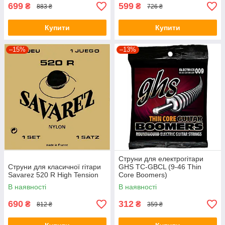
699
599
₴
₴
883 ₴
726 ₴
Купити
Купити
–15%
–13%
Струни для електрогітари
Струни для класичної гітари
GHS TC-GBCL (9-46 Thin
Savarez 520 R High Tension
Core Boomers)
В наявності
В наявності
690
312
₴
₴
812 ₴
359 ₴