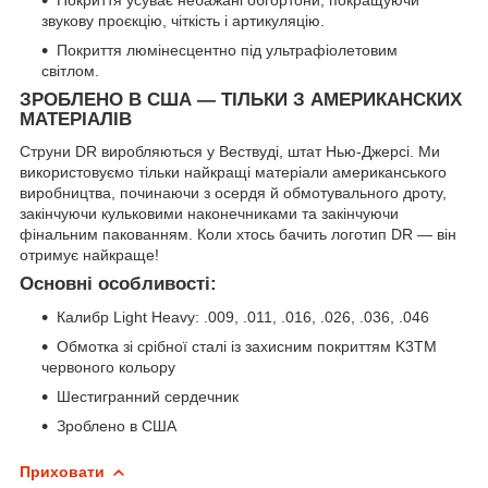
звукову проєкцію, чіткість і артикуляцію.
Покриття люмінесцентно під ультрафіолетовим
світлом.
ЗРОБЛЕНО В США — ТІЛЬКИ З АМЕРИКАНСКИХ
МАТЕРІАЛІВ
Струни DR виробляються у Вествуді, штат Нью-Джерсі. Ми
використовуємо тільки найкращі матеріали американського
виробництва, починаючи з осердя й обмотувального дроту,
закінчуючи кульковими наконечниками та закінчуючи
фінальним пакованням. Коли хтось бачить логотип DR — він
отримує найкраще!
Основні особливості:
Калибр Light Heavy: .009, .011, .016, .026, .036, .046
Обмотка зі срібної сталі із захисним покриттям K3TM
червоного кольору
Шестигранний сердечник
Зроблено в США
Приховати