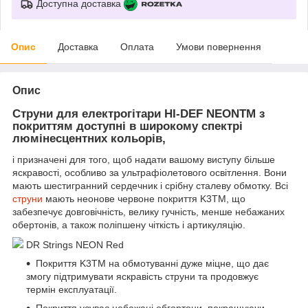
Доступна доставка
Опис
Доставка
Оплата
Умови повернення
Опис
Струни для електрогітари HI-DEF NEONTM з
покриттям доступні в широкому спектрі
люмінесцентних кольорів,
і призначені для того, щоб надати вашому виступу більше
яскравості, особливо за ультрафіолетового освітлення. Вони
мають шестигранний сердечник і срібну сталеву обмотку. Всі
струни
мають неонове червоне покриття K3TM, що
забезпечує довговічність, велику гучність, менше небажаних
обертонів, а також поліпшену чіткість і артикуляцію.
DR Strings NEON Red
Покриття K3TM на обмотуванні дуже міцне, що дає
змогу підтримувати яскравість струни та продовжує
термін експлуатації.
Покриття усуває небажані обгортони, покращуючи