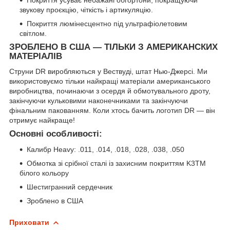
звукову проєкцію, чіткість і артикуляцію.
Покриття люмінесцентно під ультрафіолетовим
світлом.
ЗРОБЛЕНО В США — ТІЛЬКИ З АМЕРИКАНСКИХ
МАТЕРІАЛІВ
Струни DR виробляються у Вествуді, штат Нью-Джерсі. Ми
використовуємо тільки найкращі матеріали американського
виробництва, починаючи з осердя й обмотувального дроту,
закінчуючи кульковими наконечниками та закінчуючи
фінальним пакованням. Коли хтось бачить логотип DR — він
отримує найкраще!
Основні особливості:
Калибр Heavy: .011, .014, .018, .028, .038, .050
Обмотка зі срібної сталі із захисним покриттям K3TM
білого кольору
Шестигранний сердечник
Зроблено в США
Приховати