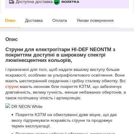
Доступна доставка
Опис
Доставка
Оплата
Умови повернення
Опис
Струни для електрогітари HI-DEF NEONTM з
покриттям доступні в широкому спектрі
люмінесцентних кольорів,
і призначені для того, щоб надати вашому виступу більше
яскравості, особливо за ультрафіолетового освітлення. Вони
мають шестигранний сердечник і срібну сталеву обмотку. Всі
струни
мають неонове біле покриття K3TM, що забезпечує
довговічність, велику гучність, менше небажаних обертонів, а
також поліпшену чіткість і артикуляцію.
DR NEON White
Покриття K3TM на обмотуванні дуже міцне, що дає
змогу підтримувати яскравість струни та продовжує
термін експлуатації.
Покриття усуває небажані обгортони, покращуючи