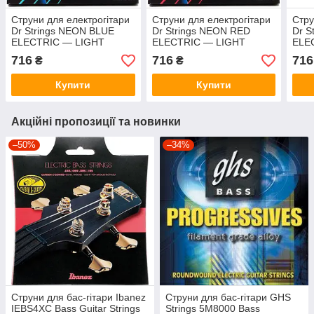
Струни для електрогітари
Струни для електрогітари
Стру
Dr Strings NEON BLUE
Dr Strings NEON RED
Dr S
ELECTRIC — LIGHT
ELECTRIC — LIGHT
ELE
HEAVY (9-46)
HEAVY (9-46)
HEAV
716
716
716
₴
₴
Купити
Купити
Акційні пропозиції та новинки
–50%
–34%
Струни для бас-гітари Ibanez
Струни для бас-гітари GHS
IEBS4XC Bass Guitar Strings
Strings 5M8000 Bass