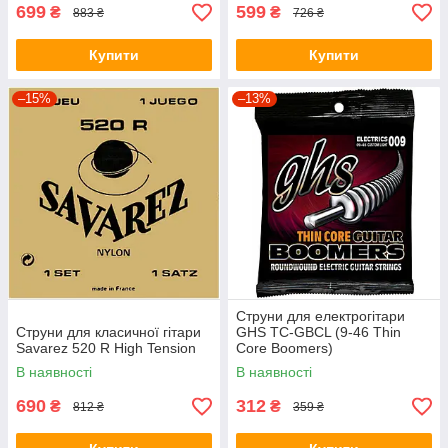
699
599
₴
₴
883 ₴
726 ₴
Купити
Купити
–15%
–13%
Струни для електрогітари
Струни для класичної гітари
GHS TC-GBCL (9-46 Thin
Savarez 520 R High Tension
Core Boomers)
В наявності
В наявності
690
312
₴
₴
812 ₴
359 ₴