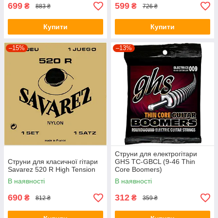
699
599
₴
₴
883 ₴
726 ₴
Купити
Купити
–15%
–13%
Струни для електрогітари
Струни для класичної гітари
GHS TC-GBCL (9-46 Thin
Savarez 520 R High Tension
Core Boomers)
В наявності
В наявності
690
312
₴
₴
812 ₴
359 ₴