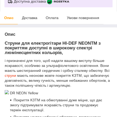
Доступна доставка
Опис
Доставка
Оплата
Умови повернення
Опис
Струни для електрогітари HI-DEF NEONTM з
покриттям доступні в широкому спектрі
люмінесцентних кольорів,
і призначені для того, щоб надати вашому виступу більше
яскравості, особливо за ультрафіолетового освітлення. Вони
мають шестигранний сердечник і срібну сталеву обмотку. Всі
струни
мають неонове жовте покриття K3TM, що забезпечує
довговічність, велику гучність, менше небажаних обертонів, а
також поліпшену чіткість і артикуляцію.
DR NEON Yellow
Покриття K3TM на обмотуванні дуже міцне, що дає
змогу підтримувати яскравість струни та продовжує
термін експлуатації.
Покриття усуває небажані обгортони, покращуючи