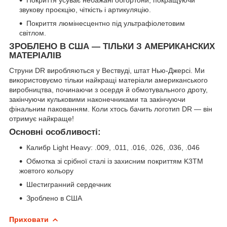
звукову проєкцію, чіткість і артикуляцію.
Покриття люмінесцентно під ультрафіолетовим
світлом.
ЗРОБЛЕНО В США — ТІЛЬКИ З АМЕРИКАНСКИХ
МАТЕРІАЛІВ
Струни DR виробляються у Вествуді, штат Нью-Джерсі. Ми
використовуємо тільки найкращі матеріали американського
виробництва, починаючи з осердя й обмотувального дроту,
закінчуючи кульковими наконечниками та закінчуючи
фінальним пакованням. Коли хтось бачить логотип DR — він
отримує найкраще!
Основні особливості:
Калибр Light Heavy: .009, .011, .016, .026, .036, .046
Обмотка зі срібної сталі із захисним покриттям K3TM
жовтого кольору
Шестигранний сердечник
Зроблено в США
Приховати