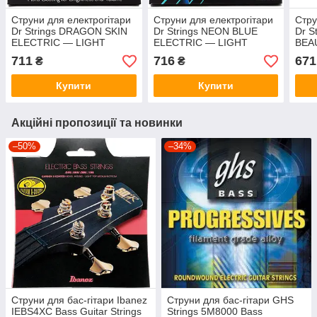
Струни для електрогітари
Струни для електрогітари
Стру
Dr Strings DRAGON SKIN
Dr Strings NEON BLUE
Dr S
ELECTRIC — LIGHT
ELECTRIC — LIGHT
BEA
HEAVY (9-46)
HEAVY (9-46)
LIGH
711
716
671
₴
₴
Купити
Купити
Акційні пропозиції та новинки
–50%
–34%
Струни для бас-гітари Ibanez
Струни для бас-гітари GHS
IEBS4XC Bass Guitar Strings
Strings 5M8000 Bass