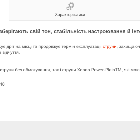
Характеристики
берігають свій тон, стабільність настроювання й інт
ує дріт на місці та продовжує термін експлуатації
струни
, захищаюч
 відчуття.
струни без обмотування, так і струни Xenon Power-PlainTM, які маю
048