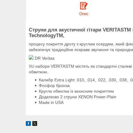
Опис
Струни для акустичної гітари VERITASTM з
TechnologyTM,
процесу покриття дроту з круглим осердям, який фікс
забезпечує традиційне яскраве звучання та природне
DR Veritas
Усі набори VERITASTM містять як стандартні сталеві 
обвиткою.
Калибр Extra Light .010, .014, .022, .030, .038, .
Фосфор бронза
Кругла обмотка із захисним покриттям
Додатково 2 струни XENON Power-Plain
Made in USA