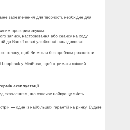
амне забезпечення для творчості, необхідне для
расивим прозорим звуком.
ого запису, настроювання або сеансу на ходу.
тій до Вашої нової улюбленої послідовності
ого голосу, щоб Ви могли без проблем розповісти
ії Loopback у MiniFuse, щоб отримати якісний
ермін експлуатації.
ред схваленням, що означає найкращу якість
трій — один із найбільших гарантій на ринку. Будьте