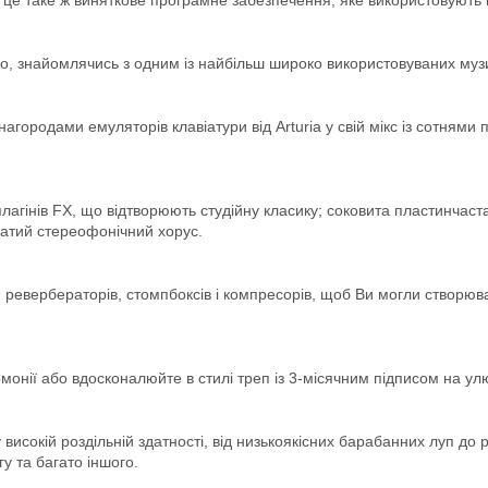
о, знайомлячись з одним із найбільш широко використовуваних музи
городами емуляторів клавіатури від Arturia у свій мікс із сотнями п
лагінів FX, що відтворюють студійну класику; соковита пластинчас
гатий стереофонічний хорус.
к, ревербераторів, стомпбоксів і компресорів, щоб Ви могли створю
рмонії або вдосконалюйте в стилі треп із 3-місячним підписом на ул
високій роздільній здатності, від низькоякісних барабанних луп до 
у та багато іншого.