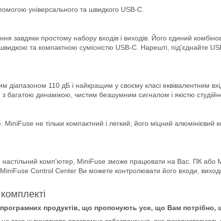
опомогою універсального та швидкого USB-C.
ня завдяки простому набору входів і виходів. Його єдиний комбінов
 швидкою та компактною сумісністю USB-C. Нарешті, під'єднайте USB
м діапазоном 110 дБ і найкращим у своєму класі еквівалентним вх
з багатою динамікою, чистим безшумним сигналом і якістю студійно
ю. MiniFuse не тільки компактний і легкий; його міцний алюмінієвий
чи настільний комп'ютер, MiniFuse зможе працювати на Вас. ПК або
 MiniFuse Control Center Ви можете контролювати його входи, вих
комплекті
програмних продуктів, що пропонують усе, що Вам потрібно, 
це таке ж виняткове програмне забезпечення, яке використовують пр