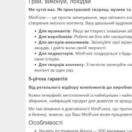
Грай, виконуй, похідай
Ми чутні вас. Як пристрасний творець музики та
MiniFuse — це просте записування, звук світового к
створення якісного контенту. Ваш ідеальний аудіоком
Для музикантів
: Якщо ви гітарист, клавішник а
Для виробників
: Робите ви біти або налаштов
Для авторів-виконників
: Записуйте свої музи
акордів, і дайте волю своїй творчості.
Для подкастерів
: MiniFuse поєднується з буд
свою історію.
Для творців контенту
: З легкістю записуйте о
контент за один раз.
5-річна гарантія
Від ретельного відбору компонентів до виробниц
Кожен інтерфейс виготовлений із найміцніших і найн
збирання, найкращий продукт для довкілля та кращу 
Ми такі впевнені в довговічності MiniFuses, що проп
в безпеці, знаючи, що Ваш MiniFuse може працювати 
Особливості
Уходять інструменти Arturia — 500 вінтажних і с