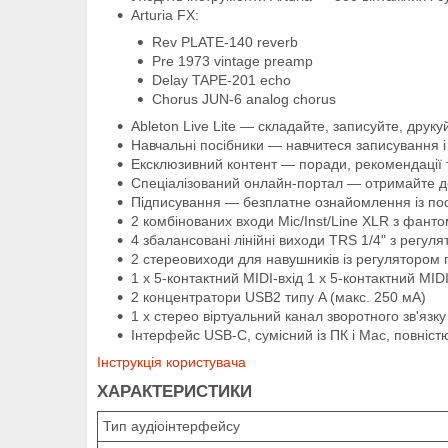
Arturia FX:
Rev PLATE-140 reverb
Pre 1973 vintage preamp
Delay TAPE-201 echo
Chorus JUN-6 analog chorus
Ableton Live Lite — складайте, записуйте, друк
Навчальні посібники — навчитеся записування 
Ексклюзивний контент — поради, рекомендації та
Спеціалізований онлайн-портал — отримайте до
Підписування — безплатне ознайомлення із посл
2 комбінованих входи Mic/Inst/Line XLR з фант
4 збалансовані лінійні виходи TRS 1/4" з регуля
2 стереовиходи для навушників із регулятором г
1 x 5-контактний MIDI-вхід 1 x 5-контактний MIDI
2 концентратори USB2 типу A (макс. 250 мА)
1 х стерео віртуальний канал зворотного зв'язку
Інтерфейс USB-C, сумісний із ПК і Mac, повніст
Інструкція користувача
ХАРАКТЕРИСТИКИ
Тип аудіоінтерфейсу