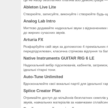
Ableton Live Lite
Створюйте, записуйте, виконуйте і створюйте будь-щ
Analog Lab Intro
Миттєво додавайте надихальні звуки з відзначеними на
до жирних сучасних звуків.
Arturia FX
Розфарбуйте свій звук за допомогою 4 преміальних п
передпідсилювач, класична стрічкова відлуння та ба
Native Instruments GUITAR RIG 6 LE
Надихальний вибір підсилювачів, кабінетів, затримо
ідеальні гітарні тони.
Auto-Tune Unlimited
Вдосконалюйте свої вокальні партії для ідеальної га
Splice Creator Plan
Отримайте доступ до мільйонів безплатних семплів у 
звуків, навчальних матеріалів за навичками сплайсинг