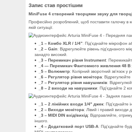
Запис став простішим
MiniFuse 4 створений творцями звуку для творці
Професійно розроблений, щоб поставити галочку в кож
якій ситуації.
_1 – Комбо XLR / 1/4”
: Під'єднайте мікрофон а
_2 – Gain
: Відрегулюйте рівень під'єднаного мі
занадто високий.
_3 – Перемикач рівня Instrument
: Перемикайт
_4 — Перемикач Фантомного живлення 48 В
_5 – Волюметр
: Колірний зворотний зв'язок у
_6 – Регулятор рівня монітора
: Відрегулюйте 
_7 – Регулятор рівня навушників
: Відрегулюй
_8 – 2 виходи на навушники
: Під'єднайте 2 
_1 – 2 лінійних входи 1/4" джек
: Під'єднайте 
_2 – Виходи монітора
: Лівий і правий виходи 
_3 – MIDI DIN вхід/вихід
: Відправляйте, отрим
іншого.
_4 – Додатковий порт USB-A
: Під'єднайте бу
MIDI-контролерами.