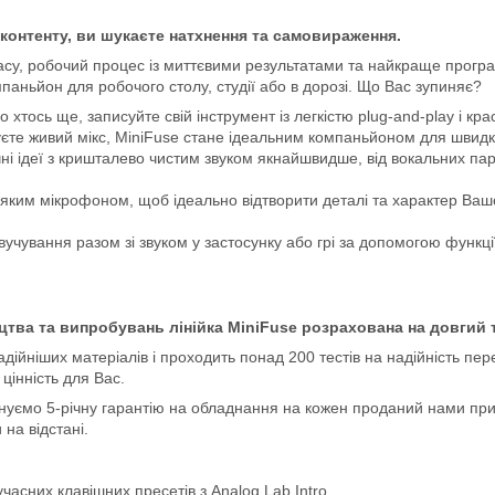
 контенту, ви шукаєте натхнення та самовираження.
ласу, робочий процес із миттєвими результатами та найкраще прогр
паньйон для робочого столу, студії або в дорозі. Що Вас зупиняє?
бо хтось ще, записуйте свій інструмент із легкістю plug-and-play і к
уєте живий мікс, MiniFuse стане ідеальним компаньйоном для швидк
чні ідеї з кришталево чистим звуком якнайшвидше, від вокальних пар
ь-яким мікрофоном, щоб ідеально відтворити деталі та характер Ваш
звучування разом зі звуком у застосунку або грі за допомогою функц
тва та випробувань лінійка MiniFuse розрахована на довгий т
адійніших матеріалів і проходить понад 200 тестів на надійність пе
цінність для Вас.
онуємо 5-річну гарантію на обладнання на кожен проданий нами прис
на відстані.
учасних клавішних пресетів з Analog Lab Intro