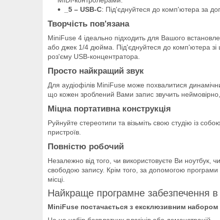
_5 – USB-C
: Під'єднуйтеся до комп'ютера за д
Творчість пов'язана
MiniFuse 4 ідеально підходить для Вашого встановлен
або джек 1/4 дюйма. Під'єднуйтеся до комп'ютера зі
роз'єму USB-концентратора.
Просто найкращий звук
Для аудіофілів MiniFuse може похвалитися динамічни
що кожен зроблений Вами запис звучить неймовірно, 
Міцна портативна конструкція
Руйнуйте стереотипи та візьміть свою студію із собо
пристроїв.
Повністю робочий
Незалежно від того, чи використовуєте Ви ноутбук, 
свободою запису. Крім того, за допомогою програми
місці.
Найкраще програмне забезпечення в 
MiniFuse постачається з ексклюзивним набором 
Це не набір безплатних плагінів або демонстрацій — 