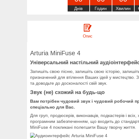
Днів
Годин
Хвилин
Опис
Arturia MiniFuse 4
Універсальний настільний аудіоінтерфейс
Запишіть свою пісню, запишіть свою історію, запишіт
призначений для втілення Ваших ідей у мистецтво. 
та доводьте до досконалості свій звук.
Звук (не) схожий на будь-що
Вам потрібен чудовий звук і чудовий робочий п
спеціально для Вас.
Для груп, продюсерів, виконавців, подкастерів і всі
програмним забезпеченням, що входить до стандартної
MiniFuse 4 покликані полегшити Вашу творчу життя.