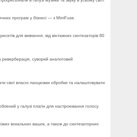
чних програм у бізнесі — з MiniFuse.
ресетів для вивчення, від вінтажних синтезаторів 80
та реверберація, суворий аналоговий
вати свої власні ланцюжки обробки та налаштовувати
юблений у галузі плагін для настроювання голосу.
різких вокальних вашок, а також до синтезаторних