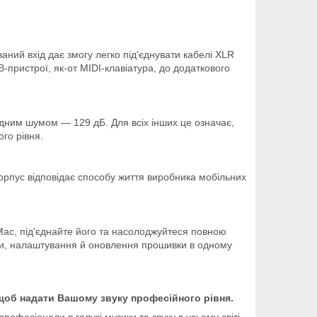
аний вхід дає змогу легко під'єднувати кабелі XLR
-пристрої, як-от MIDI-клавіатура, до додаткового
ідним шумом — 129 дБ. Для всіх інших це означає,
го рівня.
 корпус відповідає способу життя виробника мобільних
 Mac, під'єднайте його та насолоджуйтеся повною
оди, налаштування й оновлення прошивки в одному
щоб надати Вашому звуку професійного рівня.
офесіонали в галузі музики та звуку в усьому світі.