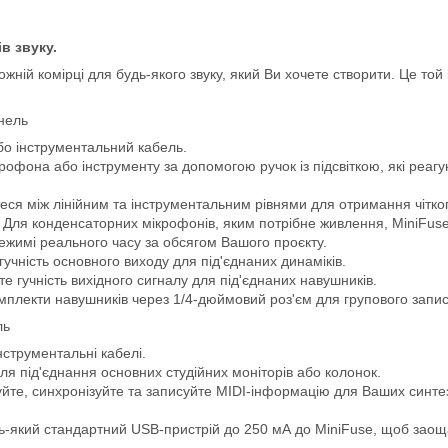
в звуку.
ній комірці для будь-якого звуку, який Ви хочете створити. Це той
бо інструментальний кабель.
крофона або інструменту за допомогою ручок із підсвіткою, які реаг
еся між лінійним та інструментальним рівнями для отримання чітког
: Для конденсаторних мікрофонів, яким потрібне живлення, MiniFus
 режимі реального часу за обсягом Вашого проєкту.
гучність основного виходу для під'єднаних динаміків.
те гучність вихідного сигналу для під'єднаних навушників.
комплекти навушників через 1/4-дюймовий роз'єм для групового запи
інструментальні кабелі.
для під'єднання основних студійних моніторів або колонок.
уйте, синхронізуйте та записуйте MIDI-інформацію для Ваших синтез
дь-який стандартний USB-пристрій до 250 мА до MiniFuse, щоб заощ