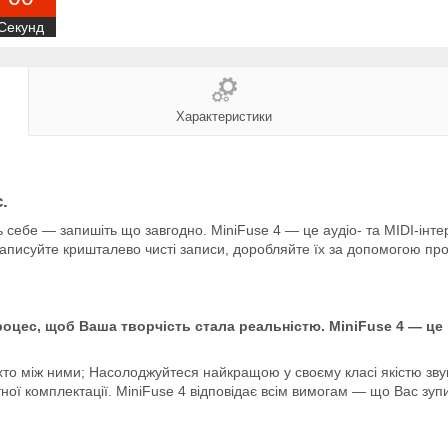
Секунд
Характеристики
.
ь себе — запишіть що завгодно. MiniFuse 4 — це аудіо- та MIDI-інт
Записуйте кришталево чисті записи, доробляйте їх за допомогою пр
роцес, щоб Ваша творчість стала реальністю. MiniFuse 4 — ц
х, хто між ними; Насолоджуйтеся найкращою у своєму класі якістю з
 комплектації. MiniFuse 4 відповідає всім вимогам — що Вас зупиня