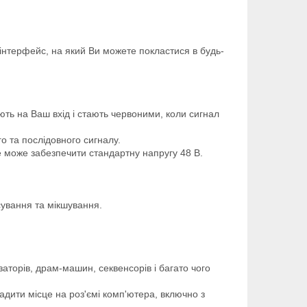
 інтерфейс, на який Ви можете покластися в будь-
ують на Ваш вхід і стають червоними, коли сигнал
о та послідовного сигналу.
e може забезпечити стандартну напругу 48 В.
сування та мікшування.
аторів, драм-машин, секвенсорів і багато чого
адити місце на роз'ємі комп'ютера, включно з