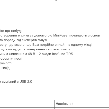
уйте що-небудь
і створення музики за допомогою MiniFuse, починаючи з основ
 поради від експертів галузі
ступ до всього, що Вам потрібно онлайн, в одному місці
угами аудіо та мікшування світового класу
омним живленням 48 В + 2 входи Inst/Line TRS
тором гучності
учності
-вихід
ю сумісний з USB 2.0
Настільний