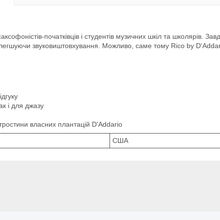
аксофоністів-початківців і студентів музичних шкіл та школярів. Зав
олегшуючи звуковиштовхування. Можливо, саме тому Rico by D'Addar
ідгуку
ак і для джазу
 тростини власних плантацій D'Addario
США