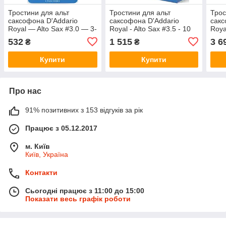
Тростини для альт
Тростини для альт
Трос
саксофона D'Addario
саксофона D'Addario
сакс
Royal — Alto Sax #3.0 — 3-
Royal - Alto Sax #3.5 - 10
Roya
Pack
Pack
Pac
532
1 515
3 6
₴
₴
Купити
Купити
Про нас
91% позитивних з 153 відгуків за рік
Працює з 05.12.2017
м. Київ
Київ, Україна
Контакти
Сьогодні працює з 11:00 до 15:00
Показати весь графік роботи