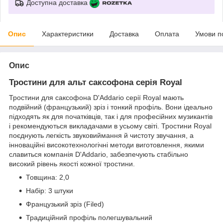
Доступна доставка
Опис
Характеристики
Доставка
Оплата
Умови п
Опис
Тростини для альт саксофона серія Royal
Тростини для саксофона D'Addario серії Royal мають
подвійний (французький) зріз і тонкий профіль. Вони ідеально
підходять як для початківців, так і для професійних музикантів
і рекомендуються викладачами в усьому світі. Тростини Royal
поєднують легкість звуковиймання й чистоту звучання, а
інноваційні високотехнологічні методи виготовлення, якими
славиться компанія D'Addario, забезпечують стабільно
високий рівень якості кожної тростини.
Товщина: 2,0
Набір: 3 штуки
Французький зріз (Filed)
Традиційний профіль полегшувальний