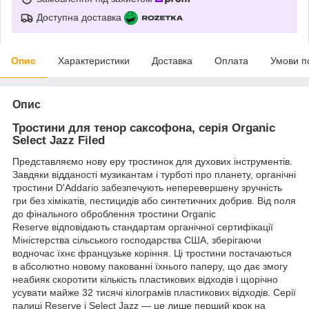
Доступна доставка
Опис
Характеристики
Доставка
Оплата
Умови п
Опис
Тростини для тенор саксофона, серія Organic
Select Jazz Filed
Представляємо нову еру тростинок для духових інструментів.
Завдяки відданості музикантам і турботі про планету, органічні
тростини D'Addario забезпечують неперевершену зручність
гри без хімікатів, пестицидів або синтетичних добрив. Від поля
до фінального оброблення тростини Organic
Reserve відповідають стандартам органічної сертифікації
Міністерства сільського господарства США, зберігаючи
водночас їхнє французьке коріння. Ці тростини постачаються
в абсолютно новому пакованні їхнього паперу, що дає змогу
неабияк скоротити кількість пластикових відходів і щорічно
усувати майже 32 тисячі кілограмів пластикових відходів. Серії
палиці Reserve і Select Jazz — це лише перший крок на