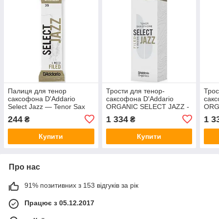
Палиця для тенор
Трости для тенор-
Трос
саксофона D'Addario
саксофона D'Addario
сакс
Select Jazz — Tenor Sax
ORGANIC SELECT JAZZ -
ORG
Filed 3S (1 шт.)
TENOR SAX FILED 2H - 5
TENO
244
1 334
1 3
₴
₴
PACK
PAC
Купити
Купити
Про нас
91% позитивних з 153 відгуків за рік
Працює з 05.12.2017