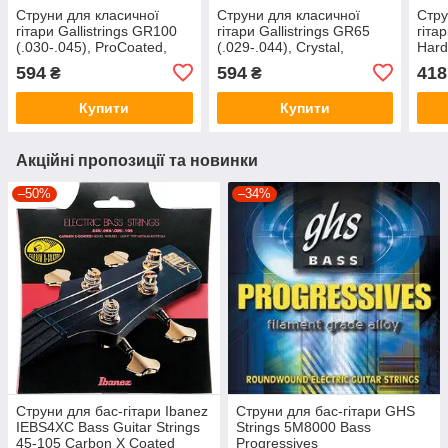
Струни для класичної
Струни для класичної
Стру
гітари Gallistrings GR100
гітари Gallistrings GR65
гіта
(.030-.045), ProCoated,
(.029-.044), Crystal,
Har
Hard, SIlver
ProCoated, Normal, Silver
594
594
418
₴
₴
Купити
Купити
Акційні пропозиції та новинки
–50%
–34%
Струни для бас-гітари Ibanez
Струни для бас-гітари GHS
IEBS4XC Bass Guitar Strings
Strings 5M8000 Bass
45-105 Carbon X Coated
Progressives