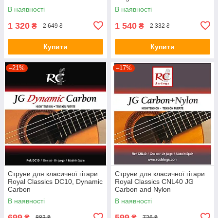
В наявності
В наявності
1 320
1 540
₴
₴
2 649 ₴
2 332 ₴
Купити
Купити
–21%
–17%
Струни для класичної гітари
Струни для класичної гітари
Royal Classics DC10, Dynamic
Royal Classics CNL40 JG
Carbon
Carbon and Nylon
В наявності
В наявності
699
599
₴
₴
883 ₴
726 ₴