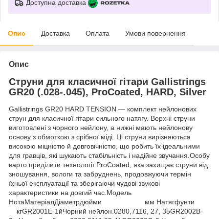
Доступна доставка
Опис
Доставка
Оплата
Умови повернення
Опис
Струни для класичної гітари Gallistrings
GR20 (.028-.045), ProCoated, HARD, Silver
Gallistrings GR20 HARD TENSION — комплект нейлонових
струн для класичної гітари сильного натягу. Верхні струни
виготовлені з чорного нейлону, а нижні мають нейлонову
основу з обмоткою з срібної міді. Ці струни вирізняються
високою міцністю й довговічністю, що робить їх ідеальними
для гравців, які шукають стабільність і надійне звучання.Особу
варто приділити технології ProCoated, яка захищає струни від
зношування, вологи та забруднень, продовжуючи термін
їхньої експлуатації та зберігаючи чудові звукові
характеристики на довгий час.Модель
НотаМатеріалДіаметрдюйми мм Натягфунти
кгGR2001E-1йЧорний нейлон.0280,7116, 27, 35GR2002B-