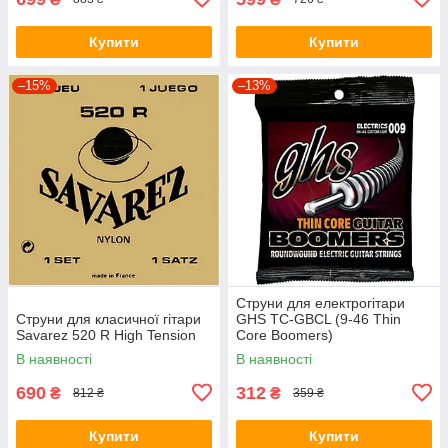
Купити
Купити
–15%
–13%
Струни для електрогітари
Струни для класичної гітари
GHS TC-GBCL (9-46 Thin
Savarez 520 R High Tension
Core Boomers)
В наявності
В наявності
690
312
₴
₴
812 ₴
359 ₴
Купити
Купити