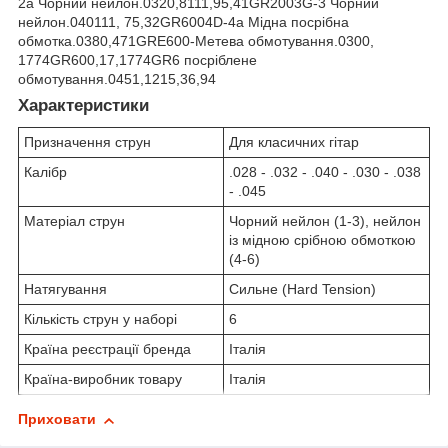
2а Чорний нейлон.0320,8111,95,41GR2003G-3 Чорний
нейлон.040111, 75,32GR6004D-4а Мідна посрібна
обмотка.0380,471GRE600-Метева обмотування.0300,
1774GR600,17,1774GR6 посріблене
обмотування.0451,1215,36,94
Характеристики
Призначення струн
Для класичних гітар
Калібр
.028 - .032 - .040 - .030 - .038
- .045
Матеріал струн
Чорний нейлон (1-3), нейлон
із мідною срібною обмоткою
(4-6)
Натягування
Сильне (Hard Tension)
Кількість струн у наборі
6
Країна реєстрації бренда
Італія
Країна-виробник товару
Італія
Приховати