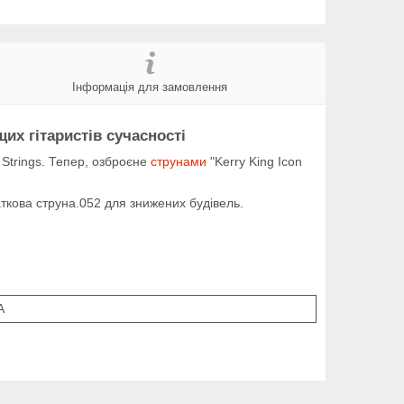
Інформація для замовлення
их гітаристів сучасності
p Strings. Тепер, озброєне
струнами
"Kerry King Icon
даткова струна.052 для знижених будівель.
А