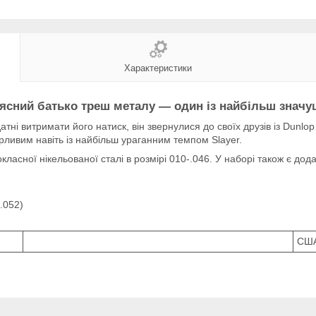
Характеристики
оясний батько треш металу — один із найбільш значущ
атні витримати його натиск, він звернулися до своїх друзів із Dunlo
ірливим навіть із найбільш ураганним темпом Slayer.
кокласної нікельованої сталі в розмірі 010-.046. У наборі також є до
 .052)
СШ