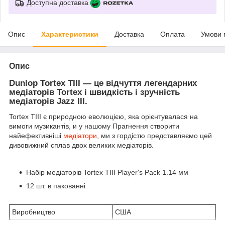
Доступна доставка
Опис
Характеристики
Доставка
Оплата
Умови 
Опис
Dunlop
Tortex TIII — це відчуття легендарних
медіаторів
Tortex і швидкість і зручність
медіаторів Jazz III.
Tortex TIII
є природною еволюцією
, яка
орієнтувалася на
вимоги
музикантів
,
и
у нашому
Прагнення створити
найефективніші
медіатори
,
ми
з гордістю представляємо
цей
дивовижний
сплав
двох великих
медіаторів.
Набір медіаторів Tortex TIII Player's Pack 1.14 мм
12 шт. в пакованні
Виробництво
США