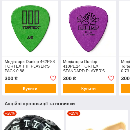
Медіатори Dunlop 462P.88
Медіатори Dunlop
Меді
TORTEX T III PLAYER'S
418P1.14 TORTEX
Torte
PACK 0.88
STANDARD PLAYER'S
0.73
PACK 1.14
300
300
300
₴
₴
Купити
Купити
Акційні пропозиції та новинки
–28%
–25%