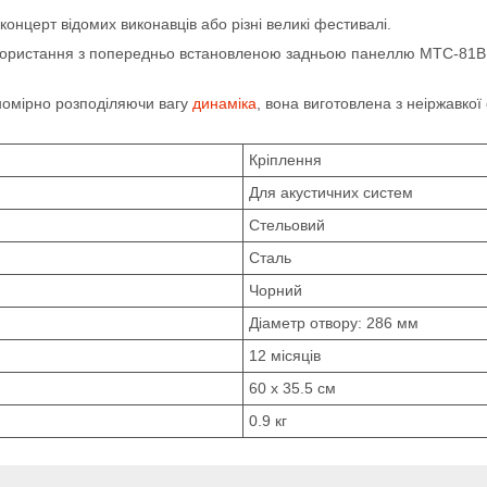
 концерт відомих виконавців або різні великі фестивалі.
ористання з попередньо встановленою задньою панеллю MTC-81BB8
номірно розподіляючи вагу
динаміка
, вона виготовлена з неіржавкої
Кріплення
Для акустичних систем
Стельовий
Сталь
Чорний
Діаметр отвору: 286 мм
12 місяців
60 х 35.5 см
0.9 кг