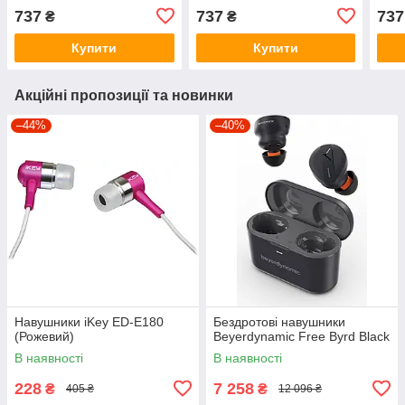
737
737
737
₴
₴
Купити
Купити
Акційні пропозиції та новинки
–44%
–40%
Навушники iKey ED-E180
Бездротові навушники
(Рожевий)
Beyerdynamic Free Byrd Black
В наявності
В наявності
228
7 258
₴
₴
405 ₴
12 096 ₴