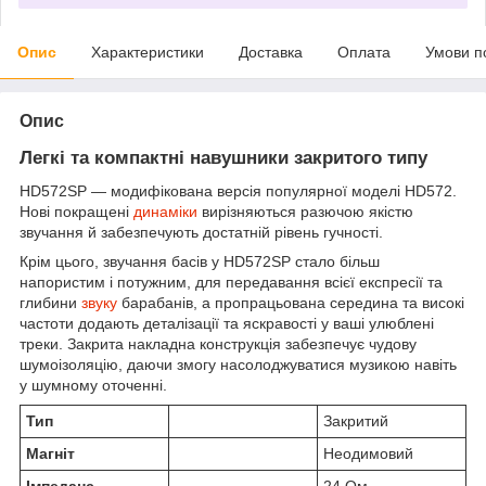
Опис
Характеристики
Доставка
Оплата
Умови п
Опис
Легкі та компактні навушники закритого типу
HD572SP — модифікована версія популярної моделі HD572.
Нові покращені
динаміки
вирізняються разючою якістю
звучання й забезпечують достатній рівень гучності.
Крім цього, звучання басів у HD572SP стало більш
напористим і потужним, для передавання всієї експресії та
глибини
звуку
барабанів, а пропрацьована середина та високі
частоти додають деталізації та яскравості у ваші улюблені
треки. Закрита накладна конструкція забезпечує чудову
шумоізоляцію, даючи змогу насолоджуватися музикою навіть
у шумному оточенні.
Тип
Закритий
Магніт
Неодимовий
Імпеданс
24 Ом