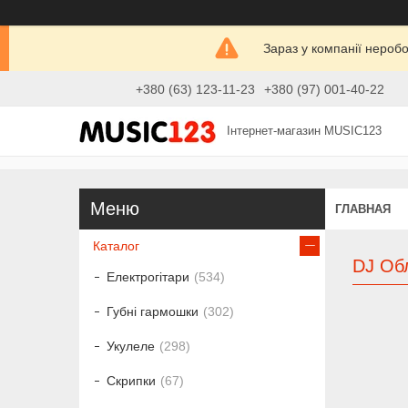
Зараз у компанії нероб
+380 (63) 123-11-23
+380 (97) 001-40-22
Інтернет-магазин MUSIC123
ГЛАВНАЯ
Каталог
DJ Об
Електрогітари
534
Губні гармошки
302
Укулеле
298
Скрипки
67