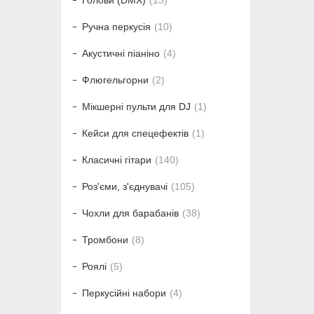
Голови (DMX)
13
Ручна перкусія
10
Акустичні піаніно
4
Флюгельгорни
2
Мікшерні пульти для DJ
1
Кейси для спецефектів
1
Класичні гітари
140
Роз'єми, з'єднувачі
105
Чохли для барабанів
38
Тромбони
8
Роялі
5
Перкусійні набори
4