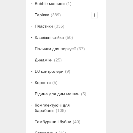
Bubble машини
1
Тарілки
389
Пластики
335
Клавішні стійки
50
Палички для перкусії
37
Динаміки
25
DJ контролери
9
Корнети
5
Рідина для дим машин
5
Комплектуючі для
барабанів
108
Тамбурини і бубни
40