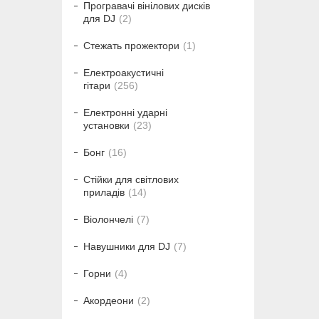
Програвачі вінілових дисків
для DJ
2
Стежать прожектори
1
Електроакустичні
гітари
256
Електронні ударні
установки
23
Бонг
16
Стійки для світлових
приладів
14
Віолончелі
7
Навушники для DJ
7
Горни
4
Акордеони
2