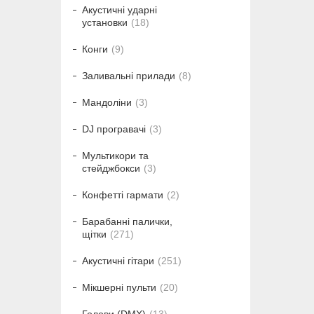
Акустичні ударні
установки
18
Конги
9
Заливальні прилади
8
Мандоліни
3
DJ програвачі
3
Мультикори та
стейджбокси
3
Конфетті гармати
2
Барабанні палички,
щітки
271
Акустичні гітари
251
Мікшерні пульти
20