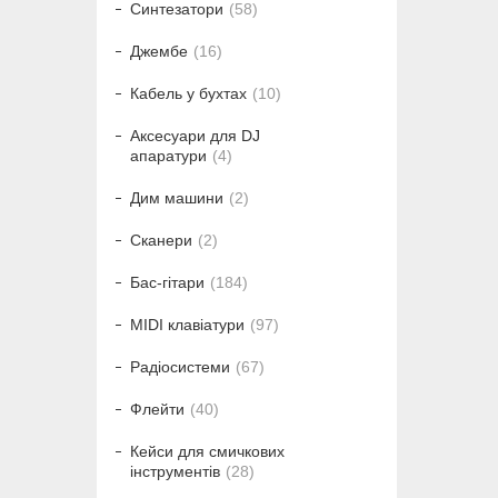
Синтезатори
58
Джембе
16
Кабель у бухтах
10
Аксесуари для DJ
апаратури
4
Дим машини
2
Сканери
2
Бас-гітари
184
MIDI клавіатури
97
Радіосистеми
67
Флейти
40
Кейси для смичкових
інструментів
28