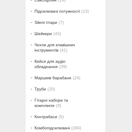
Саксофони
16
Підсилювачі потужності
13
Silent гітари
7
Шейкери
43
Чохли для клавішних
інструментів
41
Кейси для аудіо
обладнання
39
Маршеві барабани
24
Труби
20
Гітарні набори та
комплекти
9
Контрабаси
5
Комбопідсилювачі
266