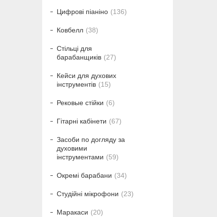
Цифрові піаніно
136
Ковбелл
38
Стільці для
барабанщиків
27
Кейси для духових
інструментів
15
Рековые стійки
6
Гітарні кабінети
67
Засоби по догляду за
духовими
інструментами
59
Окремі барабани
34
Студійні мікрофони
23
Маракаси
20